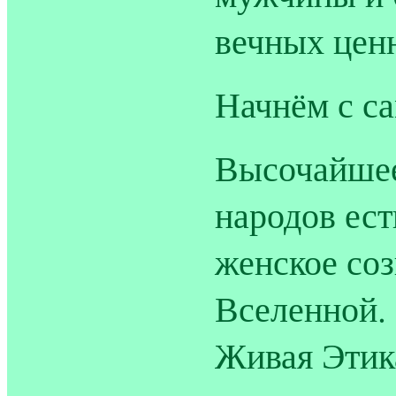
вечных ценн
Начнём с с
Высочайшее
народов ес
женское соз
Вселенной. 
Живая Этик