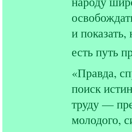
народу шир
освобождать
и показать,
есть путь п
«Правда, с
поиск исти
труду — пр
молодого, с