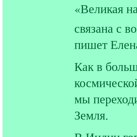
«Великая н
связана с 
пишет Елен
Как в больш
космическо
мы переход
Земля.
В Индии го