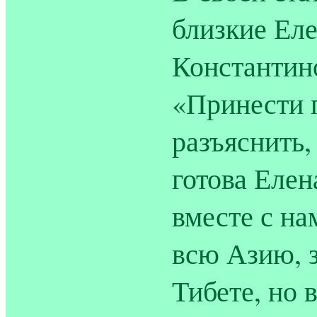
близкие Ел
Константино
«Принести 
разъяснить,
готова Елена
вместе с на
всю Азию, з
Тибете, но 