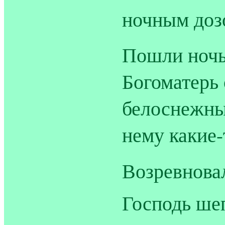
ночным доз
Пошли ночь
Богоматерь 
белоснежны
нему какие-
Возревновал
Господь ше