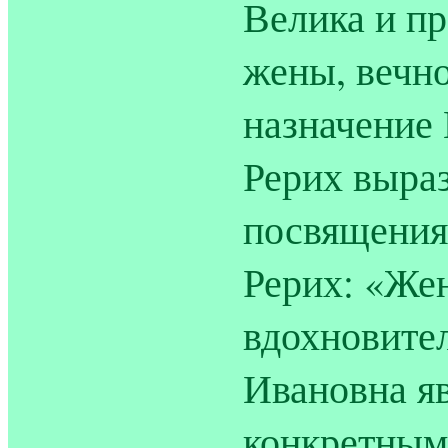
Велика и п
жены, вечн
назначение
Рерих выраз
посвящения
Рерих: «Жен
вдохновите
Ивановна я
конкретным