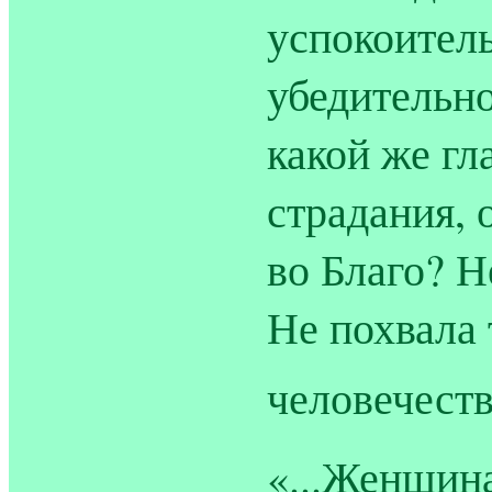
успокоител
убедительно
какой же гл
страдания, 
во Благо? 
Не похвала 
человечеств
«...Женщин