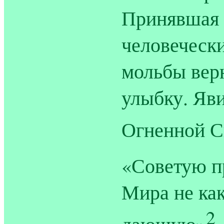
Принявшая 
человечески
мольбы вер
улыбку. Яв
Огненной С
«Советую п
Мира не как
2
дающую»
.