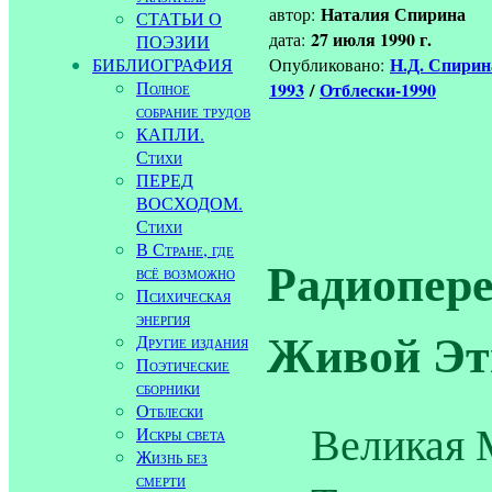
Наталия Спирина
автор:
СТАТЬИ О
27 июля 1990 г.
дата:
ПОЭЗИИ
Н.Д. Спири
БИБЛИОГРАФИЯ
Опубликовано:
Полное
1993
/
Отблески-1990
собрание трудов
КАПЛИ.
Стихи
ПЕРЕД
ВОСХОДОМ.
Стихи
В Стране, где
Радиопере
всё возможно
Психическая
энергия
Живой Эт
Другие издания
Поэтические
сборники
Отблески
Великая 
Искры света
Жизнь без
смерти