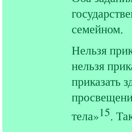
государстве
семейном.
Нельзя прик
нельзя прик
приказать з
просвещение
15
тела»
. Та