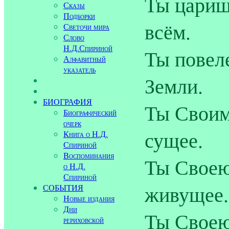
Ты царишь
Сказы
Подборки
всём.
Светочи мира
Слово
Н.Д.Спириной
Ты повел
Алфавитный
указатель
Земли.
БИОГРАФИЯ
Ты Своим
Биографический
очерк
сущее.
Книга о Н.Д.
Спириной
Воспоминания
Ты Своею
о Н.Д.
Спириной
живущее.
СОБЫТИЯ
Новые издания
Дни
Ты Своею
рериховской