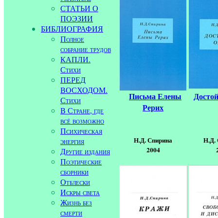
СТАТЬИ О
ПОЭЗИИ
БИБЛИОГРАФИЯ
Полное
собрание трудов
КАПЛИ.
Стихи
ПЕРЕД
ВОСХОДОМ.
Письма Елены
Досто
Стихи
Рерих
В Стране, где
всё возможно
Психическая
Н.Д. Спирина
Н.Д.
энергия
2004
Другие издания
Поэтические
сборники
Отблески
Искры света
Жизнь без
смерти