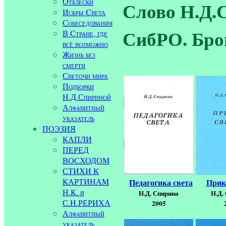
Отблески
Слово Н.Д.
Искры Cвета
Собеседования
СибРО. Бр
В Стране, где
всё возможно
Жизнь без
смерти
Светочи мира
Подборки
Н.Д.Спириной
Алфавитный
указатель
ПОЭЗИЯ
КАПЛИ
ПЕРЕД
ВОСХОДОМ
СТИХИ К
КАРТИНАМ
Педагогика света
Прик
Н.К. и
Н.Д. Спирина
Н.Д.
С.Н.РЕРИХА
2005
Алфавитный
указатель