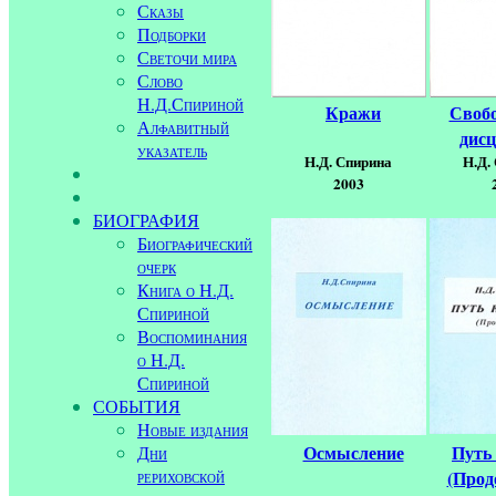
Сказы
Подборки
Светочи мира
Слово
Н.Д.Спириной
Кражи
Свобо
Алфавитный
дис
указатель
Н.Д. Спирина
Н.Д.
2003
БИОГРАФИЯ
Биографический
очерк
Книга о Н.Д.
Спириной
Воспоминания
о Н.Д.
Спириной
СОБЫТИЯ
Новые издания
Осмысление
Путь
Дни
рериховской
(Прод