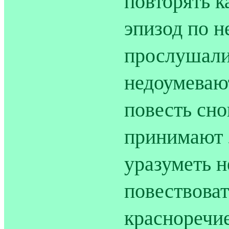
повторять 
эпизод по н
прослушали 
недоумевают
повесть сно
принимают 
уразуметь н
повествоват
красноречие