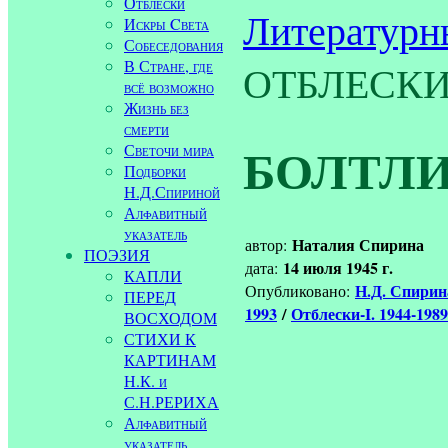
Отблески
Литературн
Искры Cвета
Собеседования
В Стране, где
ОТБЛЕСК
всё возможно
Жизнь без
смерти
БОЛТЛ
Светочи мира
Подборки
Н.Д.Спириной
Алфавитный
указатель
Наталия Спирина
автор:
ПОЭЗИЯ
14 июля 1945 г.
дата:
КАПЛИ
Н.Д. Спири
Опубликовано:
ПЕРЕД
1993
/
Отблески-I. 1944-1989
ВОСХОДОМ
СТИХИ К
КАРТИНАМ
Н.К. и
С.Н.РЕРИХА
Алфавитный
указатель