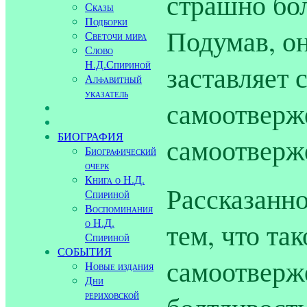
страшно бол
Сказы
Подборки
Подумав, он
Светочи мира
Слово
Н.Д.Спириной
заставляет 
Алфавитный
указатель
самоотверже
БИОГРАФИЯ
самоотверж
Биографический
очерк
Книга о Н.Д.
Рассказанно
Спириной
Воспоминания
о Н.Д.
тем, что та
Спириной
СОБЫТИЯ
самоотверж
Новые издания
Дни
рериховской