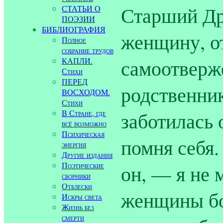
Старший Др
СТАТЬИ О
ПОЭЗИИ
БИБЛИОГРАФИЯ
женщину, о
Полное
собрание трудов
самоотверж
КАПЛИ.
Стихи
ПЕРЕД
родственник
ВОСХОДОМ.
Стихи
заботилась 
В Стране, где
всё возможно
Психическая
помня себя.
энергия
Другие издания
Поэтические
он, — я не 
сборники
Отблески
женщины бо
Искры света
Жизнь без
смерти