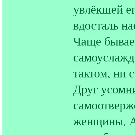
увлёкшей ег
вдосталь на
Чаще бывает
самоуслажд
тактом, ни 
Друг усомн
самоотверж
женщины. А