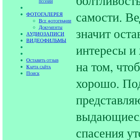
болтливость
поэзии
самости. Ве
ФОТОГАЛЕРЕЯ
Все фотографии
Документы
значит оста
АУДИОЗАПИСИ
ВИДЕОФИЛЬМЫ
интересы и 
Оставить отзыв
на том, что
Карта сайта
Поиск
хорошо. По
представля
выдающиеся
спасения у