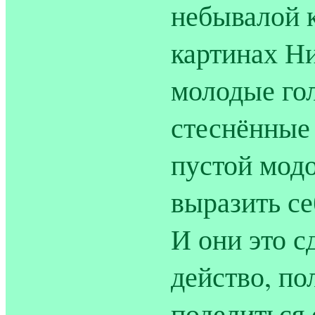
небывалой 
картинах Ни
молодые гол
стеснённые
пустой модо
выразить се
И они это с
действо, по
поделиться