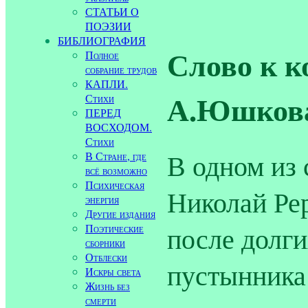
СТАТЬИ О
ПОЭЗИИ
БИБЛИОГРАФИЯ
Слово к к
Полное
собрание трудов
КАПЛИ.
А.Юшкова
Стихи
ПЕРЕД
ВОСХОДОМ.
Стихи
В одном из 
В Стране, где
всё возможно
Психическая
Николай Рер
энергия
Другие издания
после долги
Поэтические
сборники
Отблески
пустынника 
Искры света
Жизнь без
смерти