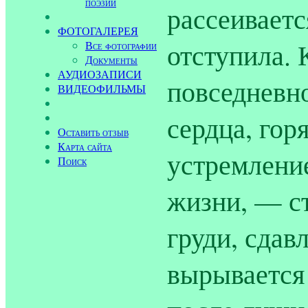
поэзии
рассеиваетс
ФОТОГАЛЕРЕЯ
отступила. 
Все фотографии
Документы
АУДИОЗАПИСИ
повседневн
ВИДЕОФИЛЬМЫ
сердца, гор
Оставить отзыв
Карта сайта
устремлени
Поиск
жизни, — ст
груди, сдав
вырывается 