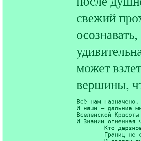
после душн
свежий про
осознавать,
удивительна
может взлет
вершины, ч
Всё нам назначено. 
И наши — дальние ми
Вселенской Красоты 
И Знаний огненная ч
	Кто дерзновенью своему 

	Границ не ставит — всё тому;
