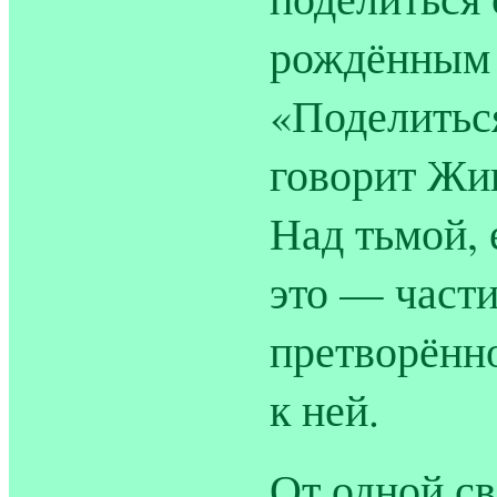
рождённым в
«Поделитьс
говорит Жи
Над тьмой, 
это — част
претворённ
к ней.
От одной с