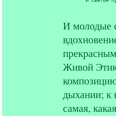
	И светом путь его украшен!

И молодые 
вдохновени
прекрасным
Живой Этик
композицию
дыхании; к
самая, кака