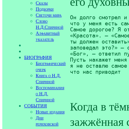
его духовны
Сказы
Подборки
Светочи мира
Он долго смотрел и 
Слово
что у меня есть сам
Н.Д.Спириной
Самое дорогое? Я от
Алфавитный
«Красота». — «Самое
указатель
ты должен оставить»
заповедал это?» — с
«Бог», — ответил пу
БИОГРАФИЯ
Пусть накажет меня 
Биографический
я не оставлю самое 
очерк
что нас приводит 

Книга о Н.Д.
			к Нем
Спириной
Воспоминания
о Н.Д.
Спириной
Когда в тём
СОБЫТИЯ
Новые издания
зажжённая с
Дни
рериховской