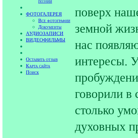
поэзии
поверх наше
ФОТОГАЛЕРЕЯ
Все фотографии
земной жизн
Документы
АУДИОЗАПИСИ
нас появляю
ВИДЕОФИЛЬМЫ
интересы. У
Оставить отзыв
Карта сайта
Поиск
пробуждени
говорили в 
столько умо
духовных п