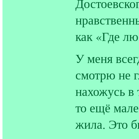
Достоевског
нравственны
как «Где лю
У меня всег
смотрю не гл
нахожусь в т
то ещё мале
жила. Это б