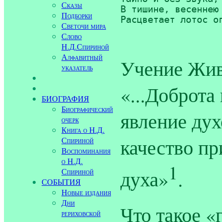
Сказы
В тишине, весеннею 
Подборки
Расцветает лотос ог
Светочи мира
Слово
Н.Д.Спириной
Алфавитный
Учение Жив
указатель
«...Доброта
БИОГРАФИЯ
Биографический
явление дух
очерк
Книга о Н.Д.
качество пр
Спириной
Воспоминания
о Н.Д.
1
духа»
.
Спириной
СОБЫТИЯ
Новые издания
Дни
Что такое «
рериховской