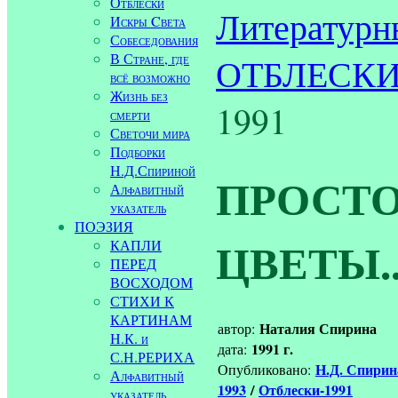
Отблески
Литературн
Искры Cвета
Собеседования
В Стране, где
ОТБЛЕСК
всё возможно
Жизнь без
1991
смерти
Светочи мира
Подборки
Н.Д.Спириной
ПРОСТ
Алфавитный
указатель
ПОЭЗИЯ
ЦВЕТЫ..
КАПЛИ
ПЕРЕД
ВОСХОДОМ
СТИХИ К
КАРТИНАМ
Наталия Спирина
автор:
Н.К. и
1991 г.
дата:
С.Н.РЕРИХА
Н.Д. Спири
Опубликовано:
Алфавитный
1993
/
Отблески-1991
указатель