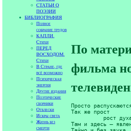
СТАТЬИ О
ПОЭЗИИ
БИБЛИОГРАФИЯ
Полное
собрание трудов
КАПЛИ.
Стихи
По матер
ПЕРЕД
ВОСХОДОМ.
Стихи
фильма н
В Стране, где
всё возможно
Психическая
телевиде
энергия
Другие издания
Поэтические
сборники
Просто распускаются
Отблески
Так же прост 

Искры света
	  рост духа.

Жизнь без
Там и здесь — явлен
смерти
Тайно и без звука, 