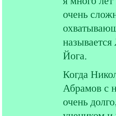
я много лет
очень сложн
охватывающ
называется
Йога.
Когда Нико
Абрамов с н
очень долго
учеником и 