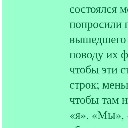
состоялся м
попросили п
вышедшего 
поводу их ф
чтобы эти с
строк; мень
чтобы там 
«я». «Мы», 