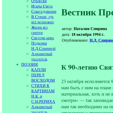
Отблески
Искры Cвета
Вестник Пр
Собеседования
В Стране, где
всё возможно
Жизнь без
Наталия Спирина
автор:
смерти
18 октября 1994 г.
дата:
Светочи мира
Н.Д. Спири
Опубликовано:
Подборки
Н.Д.Спириной
Алфавитный
указатель
ПОЭЗИЯ
К 90-летию Свя
КАПЛИ
ПЕРЕД
ВОСХОДОМ
23 октября исполняется 
СТИХИ К
нам быть с ним на плане
КАРТИНАМ
материальная, хоть и не
Н.К. и
смотри» — так заповедан
С.Н.РЕРИХА
нам так необходимо на п
Алфавитный
указатель
стремление к прекрасном