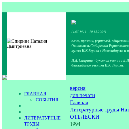
(4.05.1911 - 10.12.2004)
поэт, прозаик, рериховед, обществен
Основатель Сибирского Рериховског
музеев Н.К.Рериха в Новосибирске и 
Н.Д. Спирина - духовная ученица Б.Н
ближайшего ученика Н.К. Рериха.
версия
ГЛАВНАЯ
для печати
СОБЫТИЯ
Главная
Литературные труды На
ОТБЛЕСКИ
ЛИТЕРАТУРНЫЕ
1994
ТРУДЫ