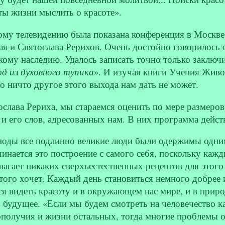
ы жизни мыслить о красоте».
ному телевидению была показана конференция в Москв
 и Святослава Рерихов. Очень достойно говорилось о
ому наследию. Удалось записать точно только заключит
од из духовного тупика
». И изучая книги Учения Живо
о ничто другое этого выхода нам дать не может.
слава Рериха, мы стараемся оценить по мере размеров
и его слов, адресованных нам. В них программа дейст
риоды все подлинно великие люди были одержимы одни
инается это построение с самого себя, поскольку кажды
лагает никаких сверхъестественных рецептов для этог
того хочет. Каждый день становиться немного добрее и
я видеть красоту и в окружающем нас мире, и в природ
в будущее. «Если мы будем смотреть на человечество к
ополучия и жизни остальных, тогда многие проблемы 