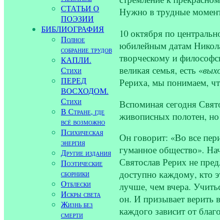
СТАТЬИ О
Нужно в трудные момент
ПОЭЗИИ
БИБЛИОГРАФИЯ
10 октября по централь
Полное
юбилейным датам Николая
собрание трудов
творческому и философск
КАПЛИ.
великая семья, есть «
вых
Стихи
ПЕРЕД
Рериха, мы понимаем, чт
ВОСХОДОМ.
Стихи
Вспоминая сегодня Свято
В Стране, где
живописных полотен, но 
всё возможно
Психическая
Он говорит: «Во все пе
энергия
гуманное общество». Нач
Другие издания
Святослав Рерих не пред
Поэтические
сборники
доступно каждому, кто э
Отблески
лучше, чем вчера. Учитьс
Искры света
он. И призывает верить 
Жизнь без
каждого зависит от благ
смерти