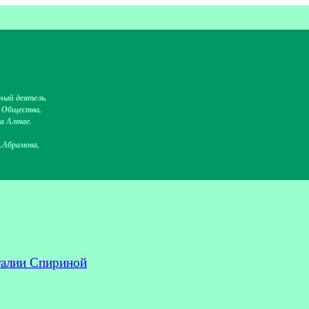
ный деятель.
о Общества,
на Алтае.
.Абрамова,
талии Спириной