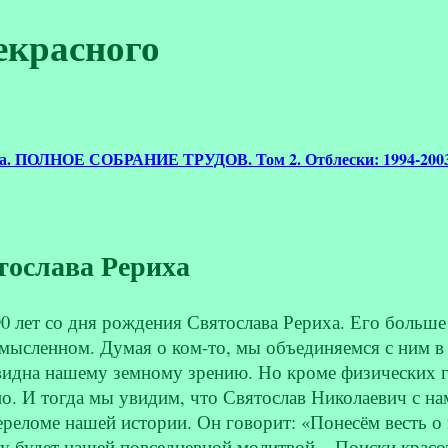
екрасного
на. ПОЛНОЕ СОБРАНИЕ ТРУДОВ. Том 2. Отблески: 1994-200
тослава Рериха
90 лет со дня рождения Святослава Рериха. Его больше 
 мысленном. Думая о ком-то, мы объединяемся с ним в с
 видна нашему земному зрению. Но кроме физических гл
о. И тогда мы увидим, что Святослав Николаевич с на
ереломе нашей истории. Он говорит: «Понесём весть о 
у будет нашей повседневной молитвой... Поиски красот