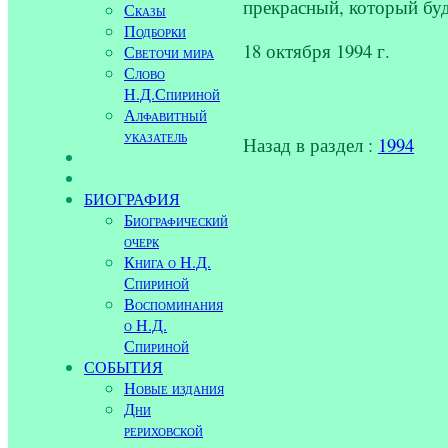
прекрасный, который буд
Сказы
Подборки
18 октября 1994 г.
Светочи мира
Слово
Н.Д.Спириной
Алфавитный
указатель
Назад в раздел :
1994
БИОГРАФИЯ
Биографический
очерк
Книга о Н.Д.
Спириной
Воспоминания
о Н.Д.
Спириной
СОБЫТИЯ
Новые издания
Дни
рериховской