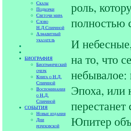
роль, кото
Сказы
Подборки
Светочи мира
полностью с
Слово
Н.Д.Спириной
Алфавитный
И небесные
указатель
на то, что 
БИОГРАФИЯ
Биографический
небывалое: 
очерк
Книга о Н.Д.
Спириной
Эпоха, или
Воспоминания
о Н.Д.
перестанет 
Спириной
СОБЫТИЯ
Новые издания
Юпитер объ
Дни
рериховской