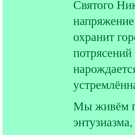
Святого Ник
напряжение
охранит го
потрясений 
нарождаетс
устремлённа
Мы живём п
энтузиазма,