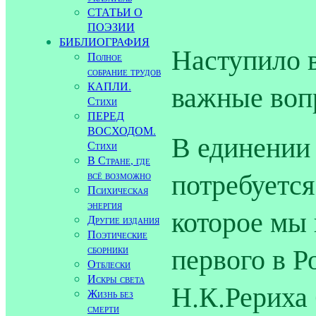
СТАТЬИ О
ПОЭЗИИ
БИБЛИОГРАФИЯ
Наступило 
Полное
собрание трудов
важные воп
КАПЛИ.
Стихи
ПЕРЕД
ВОСХОДОМ.
В единении 
Стихи
В Стране, где
потребуется
всё возможно
Психическая
энергия
которое мы 
Другие издания
Поэтические
первого в Р
сборники
Отблески
Искры света
Н.К.Рериха 
Жизнь без
смерти