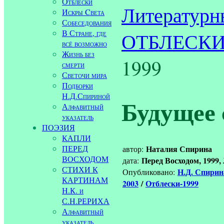
Отблески
Литературн
Искры Cвета
Собеседования
В Стране, где
ОТБЛЕСК
всё возможно
Жизнь без
1999
смерти
Светочи мира
Подборки
Н.Д.Спириной
Будущее 
Алфавитный
указатель
ПОЭЗИЯ
КАПЛИ
ПЕРЕД
Наталия Спирина
автор:
ВОСХОДОМ
Перед Восходом, 1999,
дата:
СТИХИ К
Н.Д. Спири
Опубликовано:
КАРТИНАМ
2003
/
Отблески-1999
Н.К. и
С.Н.РЕРИХА
Алфавитный
указатель