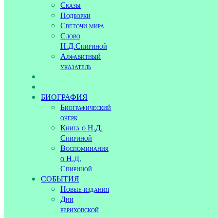
Сказы
Подборки
Светочи мира
Слово
Н.Д.Спириной
Алфавитный
указатель
БИОГРАФИЯ
Биографический
очерк
Книга о Н.Д.
Спириной
Воспоминания
о Н.Д.
Спириной
СОБЫТИЯ
Новые издания
Дни
рериховской