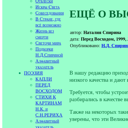
Отблески
Искры Cвета
ЕЩЁ О ВЫ
Собеседования
В Стране, где
всё возможно
Жизнь без
Наталия Спирина
автор:
смерти
Перед Восходом, 1999,
дата:
Светочи мира
Н.Д. Спири
Опубликовано:
Подборки
Н.Д.Спириной
Алфавитный
указатель
В нашу редакцию приход
ПОЭЗИЯ
КАПЛИ
низкого качества и дают
ПЕРЕД
ВОСХОДОМ
Требуется, чтобы устро
СТИХИ К
разбирались в качестве 
КАРТИНАМ
Н.К. и
Также на некоторых так
С.Н.РЕРИХА
уверены, что эти Велики
Алфавитный
указатель