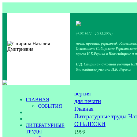
(4.05.1911 - 10.12.2004)
поэт, прозаик, рериховед, обществен
Основатель Сибирского Рериховског
музеев Н.К.Рериха в Новосибирске и 
Н.Д. Спирина - духовная ученица Б.Н
ближайшего ученика Н.К. Рериха.
версия
ГЛАВНАЯ
для печати
СОБЫТИЯ
Главная
Литературные труды На
ОТБЛЕСКИ
ЛИТЕРАТУРНЫЕ
1999
ТРУДЫ