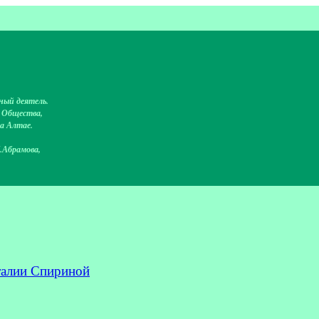
ный деятель.
о Общества,
на Алтае.
.Абрамова,
талии Спириной