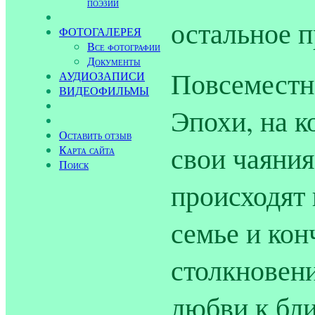
поэзии
остальное 
ФОТОГАЛЕРЕЯ
Все фотографии
Документы
Повсеместн
АУДИОЗАПИСИ
ВИДЕОФИЛЬМЫ
Эпохи, на к
Оставить отзыв
свои чаяния
Карта сайта
Поиск
происходят 
семье и ко
столкновени
любви к бл