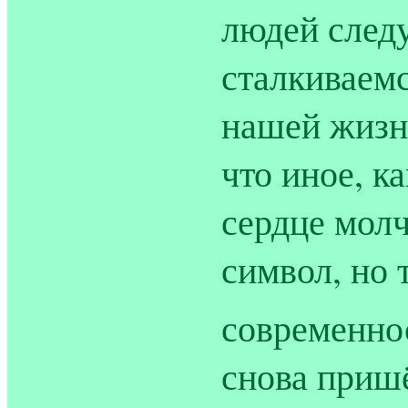
людей следу
сталкиваемс
нашей жизн
что иное, к
сердце мол
символ, но 
современно
снова приш