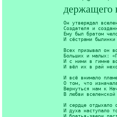
держащего в
Он утверждал вселен
Создателя и созданн
Ему был братом чело
И сёстрами былинки 
Всех призывал он во
Больших и малых: «П
И с ними в гимне во
И вёл их в рай нехо
И всё внимало пламе
О том, что изначала
Вернуться нам к Нач
В любви вселенской 
И сердце отдыхало о
И духа наступало то
И братья-звери ласт