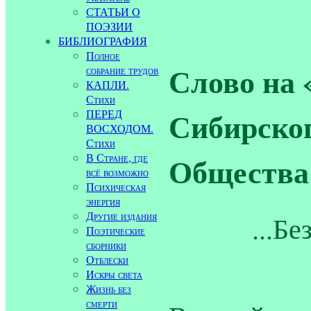
СТАТЬИ О
ПОЭЗИИ
БИБЛИОГРАФИЯ
Полное
Слово на 
собрание трудов
КАПЛИ.
Стихи
Сибирског
ПЕРЕД
ВОСХОДОМ.
Стихи
Общества
В Стране, где
всё возможно
Психическая
энергия
Другие издания
...Б
Поэтические
сборники
Отблески
Искры света
Жизнь без
смерти