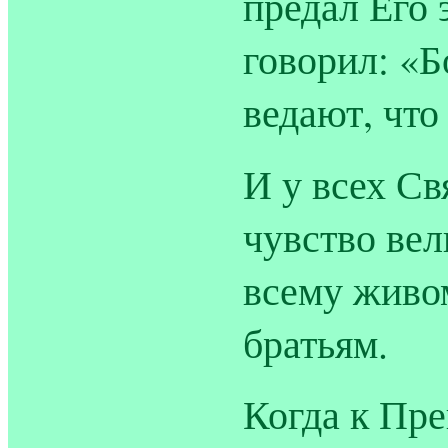
предал Его 
говорил: «Б
ведают, что
И у всех С
чувство вел
всему живо
братьям.
Когда к Пр