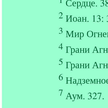
Сердце. 38
2
Иоан. 13: 
3
Мир Огнен
4
Грани Агни
5
Грани Агни
6
Надземное
7
Аум. 327.