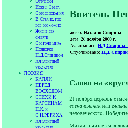
Отблески
Искры Cвета
Воитель Не
Собеседования
В Стране, где
всё возможно
Жизнь без
Наталия Спирина
автор:
смерти
26 ноября 2000 г.
дата:
Светочи мира
Н.Д.Спирина -
Аудиозапись:
Подборки
Н.Д. Спири
Опубликовано:
Н.Д.Спириной
Алфавитный
указатель
ПОЭЗИЯ
КАПЛИ
Слово на «круг
ПЕРЕД
ВОСХОДОМ
СТИХИ К
21 ноября церковь отме
КАРТИНАМ
военачальник
или
главны
Н.К. и
человеческого, Победител
С.Н.РЕРИХА
Алфавитный
Михаил считается велича
указатель