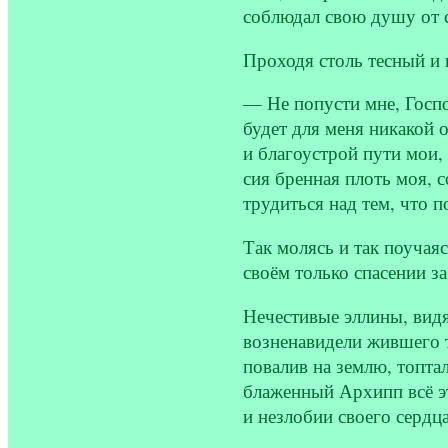
соблюдал свою душу от 
Проходя столь тесный и
— Не попусти мне, Господ
будет для меня никакой 
и благоустрой пути мои,
сия бренная плоть моя, с
трудиться над тем, что 
Так молясь и так поучая
своём только спасении з
Нечестивые эллины, видя
возненавидели жившего т
повалив на землю, топта
блаженный Архипп всё эт
и незлобии своего сердц