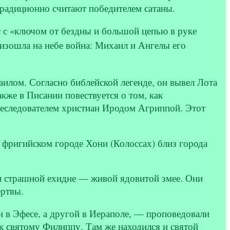
 традиционно считают победителем сатаны.
с с «ключом от бездны и большой цепью в руке
оизошла на небе война: Михаил и Ангелы его
илом. Согласно библейской легенде, он вывел Лота
кже в Писании повествуется о том, как
реследователем христиан Иродом Агриппой. Этот
 фригийском городе Хони (Колоссах) близ города
и страшной ехидне — живой ядовитой змее. Они
ертвы.
н в Эфесе, а другой в Иераполе, — проповедовали
к святому Филиппу. Там же находился и святой