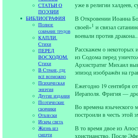
уже в религии халдеев, 
СТАТЬИ О
ПОЭЗИИ
В Откровении Иоанна Бог
БИБЛИОГРАФИЯ
Полное
1
своей»
и связал сатанин
собрание трудов
воевали против дракона.
КАПЛИ.
Стихи
Расскажем о некоторых 
ПЕРЕД
из Содома перед уничтож
ВОСХОДОМ.
Стихи
Архистратиг Михаил выв
В Стране, где
эпизод изображён на гра
всё возможно
Психическая
Ежегодно 19 сентября от
энергия
Иераполя. Фригия — древ
Другие издания
Поэтические
Во времена языческого 
сборники
построили в честь этой з
Отблески
Искры света
В то время двое из Апос
Жизнь без
смерти
христианство. После Эфе