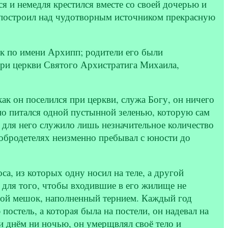
ся и немедля крестился вместе со своей дочерью и
 построил над чудотворным источником прекрасную
ок по имени Архипп; родители его были
при церкви Святого Архистратига Михаила,
ак он поселился при церкви, служа Богу, он ничего
 но питался одной пустынной зеленью, которую сам
е для него служило лишь незначительное количество
обродетелях неизменно пребывал с юности до
а, из которых одну носил на теле, а другой
для того, чтобы входившие в его жилище не
ьшой мешок, наполненный тернием. Каждый год
остель, а которая была на постели, он надевал на
ни днём ни ночью, он умерщвлял своё тело и