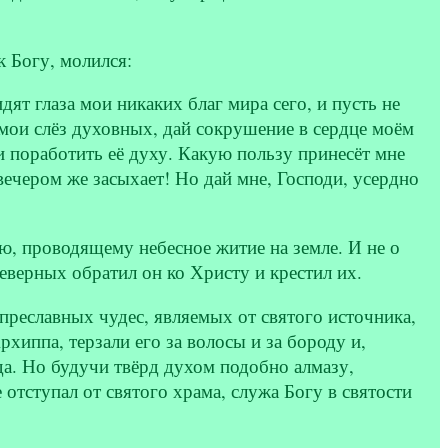
 Богу, молился:
дят глаза мои никаких благ мира сего, и пусть не
 мои слёз духовных, дай сокрушение в сердце моём
 поработить её духу. Какую пользу принесёт мне
 вечером же засыхает! Но дай мне, Господи, усердно
ю, проводящему небесное житие на земле. И не о
неверных обратил он ко Христу и крестил их.
преславных чудес, являемых от святого источника,
хиппа, терзали его за волосы и за бороду и,
да. Но будучи твёрд духом подобно алмазу,
отступал от святого храма, служа Богу в святости