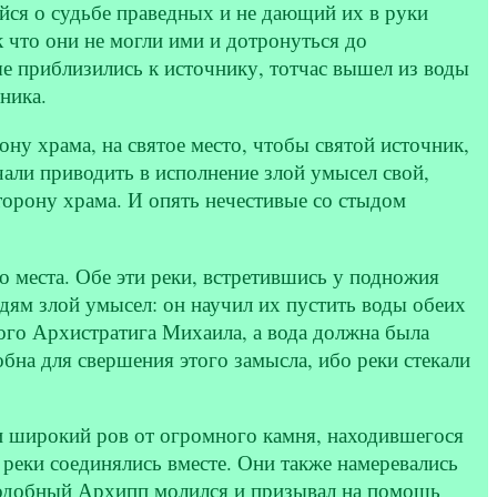
йся о судьбе праведных и не дающий их в руки
к что они не могли ими и дотронуться до
е приблизились к источнику, тотчас вышел из воды
ника.
ну храма, на святое место, чтобы святой источник,
али приводить в исполнение злой умысел свой,
торону храма. И опять нечестивые со стыдом
о места. Обе эти реки, встретившись у подножия
ям злой умысел: он научил их пустить воды обеих
ого Архистратига Михаила, а вода должна была
бна для свершения этого замысла, ибо реки стекали
и широкий ров от огромного камня, находившегося
 реки соединялись вместе. Они также намеревались
еподобный Архипп молился и призывал на помощь