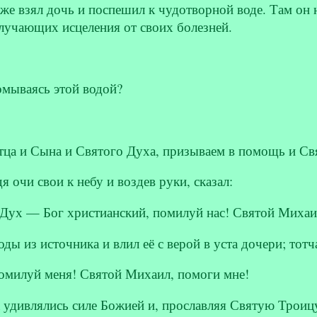
 же взял дочь и поспешил к чудотворной воде. Там он
лучающих исцеления от своих болезней.
омываясь этой водой?
а и Сына и Святого Духа, призываем в помощь и Св
дя очи свои к небу и воздев руки, сказал:
Дух — Бог христианский, помилуй нас! Святой Михаил
ды из источника и влил её с верой в уста дочери; тотч
омилуй меня! Святой Михаил, помоги мне!
а удивлялись силе Божией и, прославляя Святую Трои