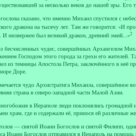
существовавшей за несколько веков до нашей эры. Его
ослова сказано, что именно Михаил спустился с небе
ского дракона на тысячу лет. Там же говорится: «И пр
2
.. И низвержен был великий дракон, древний змий...»
из бесчисленных чудес, совершённых Архангелом Миха
ением Господом этого города за грехи его жителей. Та
ел из темницы Апостола Петра, заключённого в неё п
вюре Доре.
мечается чудо Архистратига Михаила, совершённое во
няя страна в северо-западной части Малой Азии.
многобожия в Иераполе люди поклонялись громадной 
меи храм, где и содержали её, принося ей различные ж
толов — святой Иоанн Богослов и святой Филипп, оди
са Иоанн Богослов отправился в Иераполь на помощь 