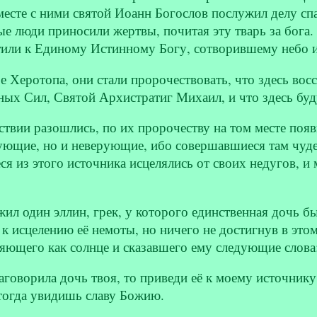
есте с ними святой Иоанн Богослов послужил делу сп
е люди приносили жертвы, почитая эту тварь за бога
или к Единому Истинному Богу, сотворившему небо и
 Херотопа, они стали пророчествовать, что здесь восс
ых Сил, Святой Архистратиг Михаил, и что здесь буду
твии разошлись, по их пророчеству на том месте появ
ующие, но и неверующие, ибо совершавшиеся там чудес
я из этого источника исцелялись от своих недугов, и 
жил один эллин, грек, у которого единственная дочь бы
 к исцелению её немоты, но ничего не достигнув в это
яющего как солнце и сказавшего ему следующие слова
говорила дочь твоя, то приведи её к моему источнику
 тогда увидишь славу Божию.