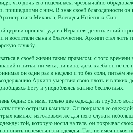
видя, что дочь его исцелилась, чрезвычайно обрадовал
, пришедшими с ним. В знак своей благодарности он
 Архистратига Михаила, Воеводы Небесных Сил.
той церкви пришёл туда из Иераполя десятилетний отр
 и воспитали сына в благочестии. Архипп стал жить 
арскую службу.
ваться в своей жизни таким правилом: с того времени к
шаний и питья: ни мяса, ни вина, даже хлеба он не ел,
ринимал он один раз в неделю и то без соли, питьём ж
 воздержанию Архипп умертвил свою плоть и в таких д
приобщаясь Богу и уподобляясь житию бесплотных.
нь бедна: он имел только две одежды из грубого волос
 устланную острыми камнями. Он покрывал её одеждой 
острых камнях; изголовьем же для него служил небол
дежду: той, которую носил на теле, он покрывал свою п
а он опять переменял эти одежды. Так, не имея покоя 