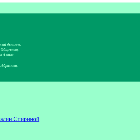
ный деятель.
о Общества,
на Алтае.
.Абрамова,
талии Спириной