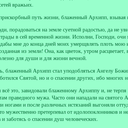
сетей вражьих.
 прискорбный путь жизни, блаженный Архипп, взывая к
и, порадоваться на земле суетной радостью, да не уви
отрады в сей временной жизни. Исполни, Господи, очи
 дабы мне до конца дней моих умерщвлять плоть мою и
озданная из земли! Она, как цветок, утром расцветает,
полезно для души и для жизни вечной.
сь, блаженный Архипп стал уподобляться Ангелу Божи
аботился Святой, но и о спасении других, ибо многих 
 всё это, завидовали блаженному Архиппу и, не терпя 
ам праведного мужа. Часто они нападали на святого Ар
ли ногами и после различных истязаний выгоняли отту
о мужественно претерпевал от идолопоклонников и не 
а и заботясь о спасении душ человеческих.