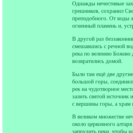
Однажды нечестивые зах
грешников, сохранил Сво
преподобного. От воды ж
огненный пламень и, уст
В другой раз беззаконни
смешавшись с речной вод
река по велению Божию д
возвратились домой.
Были там ещё две другие
большой горы, соединял
рек на чудотворное мест
залить святой источник 
с вершины горы, а храм 
В великом множестве не
около церковного алтаря
запрудить реки, чтобы 