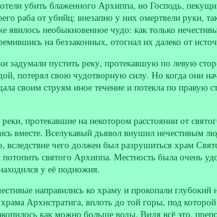
отели убить блаженного Архиппа, но Господь, пекущи
его раба от убийц: внезапно у них омертвели руки, та
е явилось необыкновенное чудо: как только нечестивы
ремившись на беззаконных, отогнал их далеко от источ
ки задумали пустить реку, протекавшую по левую сторо
ой, потерял свою чудотворную силу. Но когда они нач
ала своим струям иное течение и потекла по правую с
 реки, протекавшие на некотором расстоянии от святог
ись вместе. Вселукавый дьявол внушил нечестивым люд
о, вследствие чего должен был разрушиться храм Свят
и потопить святого Архиппа. Местность была очень удо
находился у её подножия.
честивые направились ко храму и прокопали глубокий 
 храма Архистратига, вплоть до той горы, под которой
накопилось как можно больше воды. Видя всё это, пр