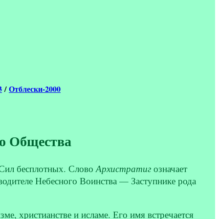
3
/
Отблески-2000
го Общества
 Сил бесплотных. Слово
Архистратиг
означает
водителе Небесного Воинства — Заступнике рода
е, христианстве и исламе. Его имя встречается