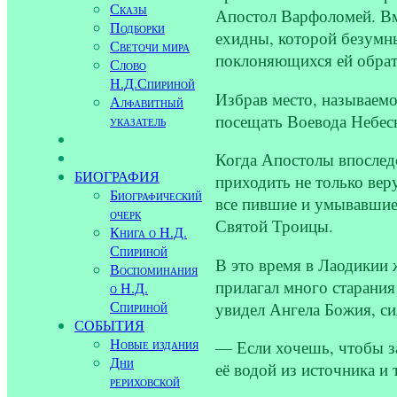
Сказы
Апостол Варфоломей. Вм
Подборки
ехидны, которой безумны
Светочи мира
поклоняющихся ей обрат
Слово
Н.Д.Спириной
Избрав место, называемое
Алфавитный
посещать Воевода Небесн
указатель
Когда Апостолы впоследс
БИОГРАФИЯ
приходить не только вер
Биографический
все пившие и умывавшиес
очерк
Святой Троицы.
Книга о Н.Д.
Спириной
В это время в Лаодикии 
Воспоминания
прилагал много старания
о Н.Д.
Спириной
увидел Ангела Божия, си
СОБЫТИЯ
Новые издания
— Если хочешь, чтобы за
Дни
её водой из источника и
рериховской