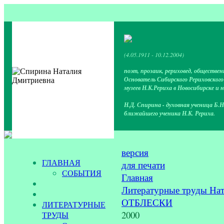
(4.05.1911 - 10.12.2004)
поэт, прозаик, рериховед, обществен
Основатель Сибирского Рериховског
музеев Н.К.Рериха в Новосибирске и 
Н.Д. Спирина - духовная ученица Б.Н
ближайшего ученика Н.К. Рериха.
версия
ГЛАВНАЯ
для печати
СОБЫТИЯ
Главная
Литературные труды На
ОТБЛЕСКИ
ЛИТЕРАТУРНЫЕ
2000
ТРУДЫ