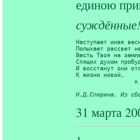
единою при
суждённые
Наступает иная весн
Полыхает рассвет не
Весть Твоя на земле
Спящих духом пробуд
И восстанут они ото
К жизни новой,

		 к иному Началу.

Н.Д.Спирина. Из сб
31 марта 200