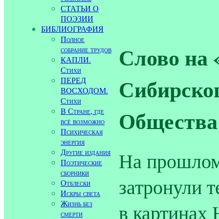
СТАТЬИ О
ПОЭЗИИ
БИБЛИОГРАФИЯ
Полное
Слово на 
собрание трудов
КАПЛИ.
Стихи
Сибирског
ПЕРЕД
ВОСХОДОМ.
Стихи
Общества
В Стране, где
всё возможно
Психическая
энергия
Другие издания
На прошлом
Поэтические
сборники
затронули 
Отблески
Искры света
Жизнь без
в картинах 
смерти