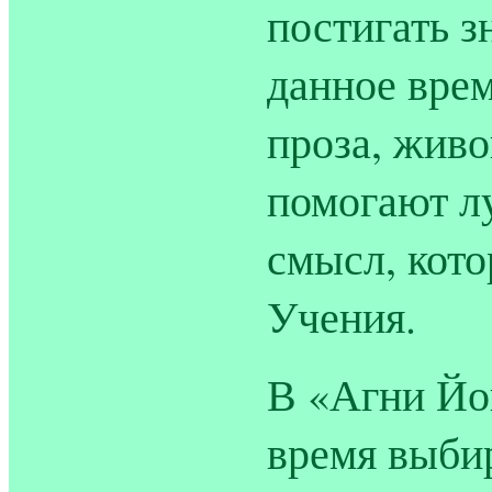
постигать з
данное врем
проза, жив
помогают л
смысл, кото
Учения.
В «Агни Йо
время выбир