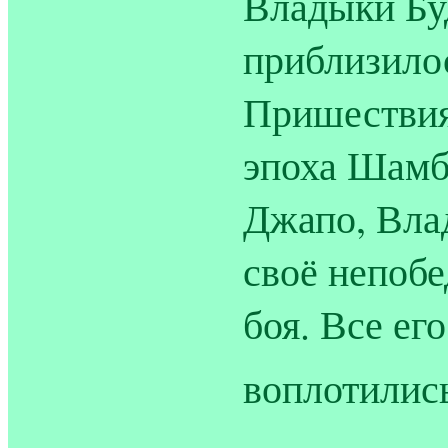
Владыки Бу
приблизило
Пришествия
эпоха Шамб
Джапо, Вла
своё непобе
боя. Все ег
воплотилис