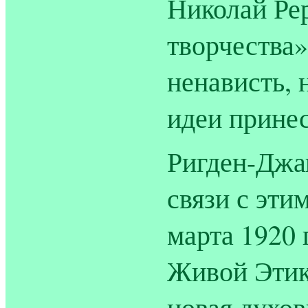
Николай Рер
творчества»
ненависть, 
идеи прине
Ригден-Джа
связи с эти
марта 1920 
Живой Этики
новая духов