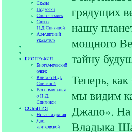
Сказы
грядущих в
Подборки
Светочи мира
Слово
нашу плане
Н.Д.Спириной
Алфавитный
мощного Ве
указатель
тайну буду
БИОГРАФИЯ
Биографический
очерк
Теперь, как
Книга о Н.Д.
Спириной
Воспоминания
мы видим к
о Н.Д.
Спириной
Джапо». На
СОБЫТИЯ
Новые издания
Дни
Владыка Ш
рериховской