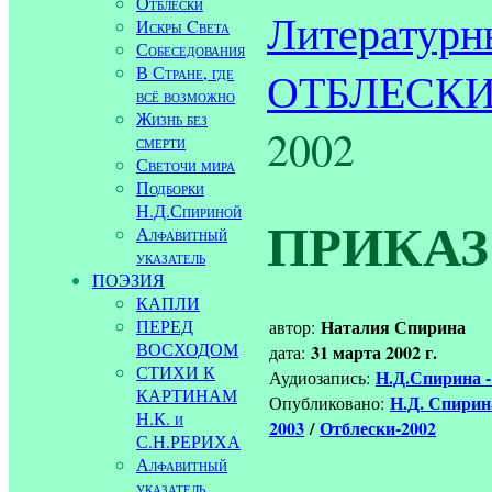
Отблески
Литературн
Искры Cвета
Собеседования
В Стране, где
ОТБЛЕСК
всё возможно
Жизнь без
2002
смерти
Светочи мира
Подборки
Н.Д.Спириной
ПРИКА
Алфавитный
указатель
ПОЭЗИЯ
КАПЛИ
ПЕРЕД
Наталия Спирина
автор:
ВОСХОДОМ
31 марта 2002 г.
дата:
СТИХИ К
Н.Д.Спирина -
Аудиозапись:
КАРТИНАМ
Н.Д. Спири
Опубликовано:
Н.К. и
2003
/
Отблески-2002
С.Н.РЕРИХА
Алфавитный
указатель