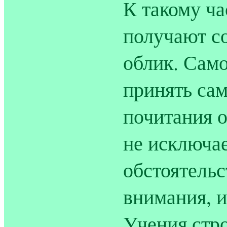
К такому ча
получают с
облик. Само
принять са
почитания о
не исключа
обстоятельс
внимания, 
Учения стро