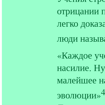
отрицании 
легко доказ
люди назы
«Каждое уче
насилие. Ну
малейшее на
эволюции»