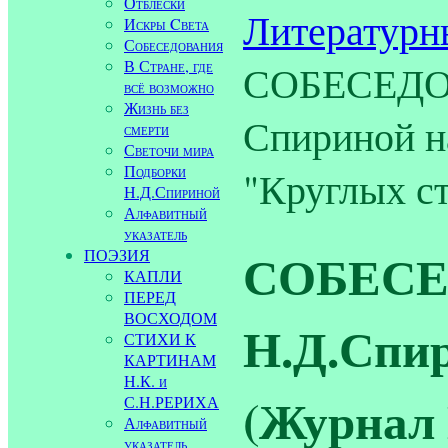
Отблески
Литературн
Искры Cвета
Собеседования
В Стране, где
СОБЕСЕДОВ
всё возможно
Жизнь без
Спириной н
смерти
Светочи мира
Подборки
"Круглых ст
Н.Д.Спириной
Алфавитный
указатель
СОБЕСЕ
ПОЭЗИЯ
КАПЛИ
ПЕРЕД
ВОСХОДОМ
Н.Д.Спи
СТИХИ К
КАРТИНАМ
Н.К. и
(Журнал
С.Н.РЕРИХА
Алфавитный
указатель