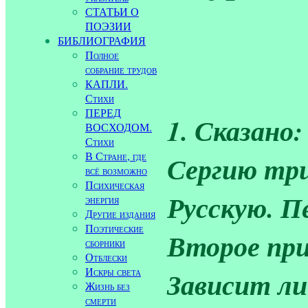
СТАТЬИ О
ПОЭЗИИ
БИБЛИОГРАФИЯ
Полное
собрание трудов
КАПЛИ.
Стихи
ПЕРЕД
1. Сказано
ВОСХОДОМ.
Стихи
В Стране, где
Сергию тр
всё возможно
Психическая
Русскую. П
энергия
Другие издания
Поэтические
Второе при
сборники
Отблески
Искры света
Зависит л
Жизнь без
смерти