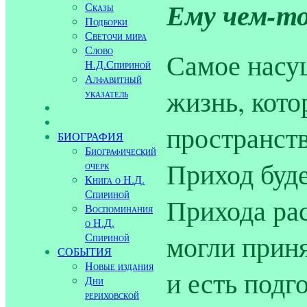
Ему чем-то
Сказы
Подборки
Светочи мира
Слово
Самое насу
Н.Д.Спириной
Алфавитный
жизнь, кото
указатель
пространств
БИОГРАФИЯ
Биографический
Приход буде
очерк
Книга о Н.Д.
Спириной
Прихода ра
Воспоминания
о Н.Д.
могли приня
Спириной
СОБЫТИЯ
Новые издания
и есть подг
Дни
рериховской