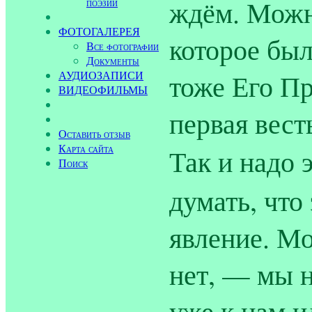
ждём. Можно
поэзии
ФОТОГАЛЕРЕЯ
которое был
Все фотографии
Документы
АУДИОЗАПИСИ
тоже Его П
ВИДЕОФИЛЬМЫ
первая вест
Оставить отзыв
Карта сайта
Так и надо 
Поиск
думать, что
явление. Мо
нет, — мы н
уже к нам и