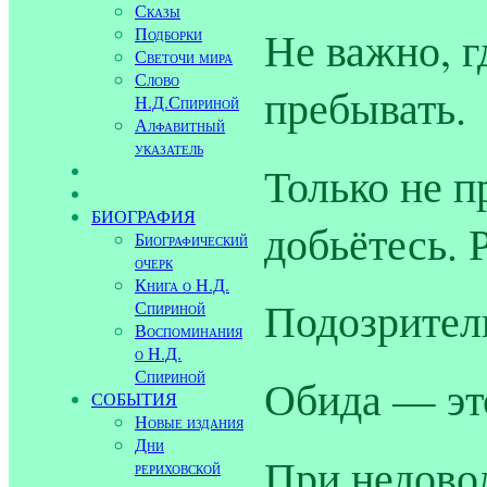
Сказы
Не важно, г
Подборки
Светочи мира
Слово
пребывать.
Н.Д.Спириной
Алфавитный
указатель
Только не п
БИОГРАФИЯ
добьётесь. 
Биографический
очерк
Книга о Н.Д.
Подозрител
Спириной
Воспоминания
о Н.Д.
Спириной
Обида — эт
СОБЫТИЯ
Новые издания
Дни
При недово
рериховской