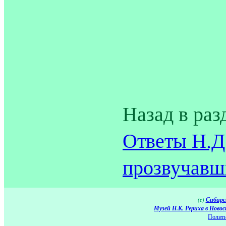
Назад в раз
Ответы Н.Д
прозвучавши
(c)
Сибирс
Музей Н.К. Рериха в Новос
Полити