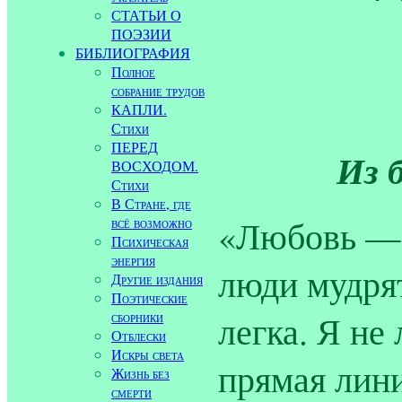
СТАТЬИ О
ПОЭЗИИ
БИБЛИОГРАФИЯ
Полное
собрание трудов
КАПЛИ.
Стихи
ПЕРЕД
Из 
ВОСХОДОМ.
Стихи
В Стране, где
«Любовь — 
всё возможно
Психическая
энергия
люди мудрят
Другие издания
Поэтические
сборники
легка. Я не
Отблески
Искры света
прямая лини
Жизнь без
смерти