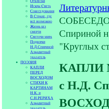
Отблески
Литературн
Искры Cвета
Собеседования
В Стране, где
СОБЕСЕДОВ
всё возможно
Жизнь без
Спириной н
смерти
Светочи мира
Подборки
"Круглых ст
Н.Д.Спириной
Алфавитный
указатель
КАПЛИ М
ПОЭЗИЯ
КАПЛИ
ПЕРЕД
ВОСХОДОМ
с Н.Д. С
СТИХИ К
КАРТИНАМ
Н.К. и
ВОСХОД 
С.Н.РЕРИХА
Алфавитный
указатель