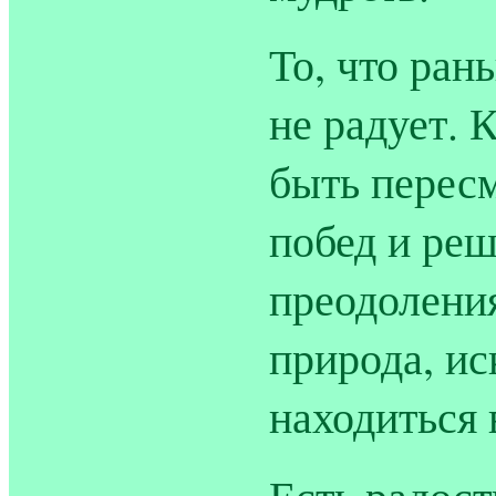
То, что ран
не радует. 
быть перес
побед и реш
преодоления
природа, ис
находиться 
Есть радост