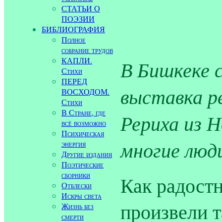
СТАТЬИ О
ПОЭЗИИ
БИБЛИОГРАФИЯ
Полное
собрание трудов
КАПЛИ.
В Бишкеке 
Стихи
ПЕРЕД
выставка р
ВОСХОДОМ.
Стихи
В Стране, где
Рериха из Н
всё возможно
Психическая
многие люд
энергия
Другие издания
Поэтические
сборники
Как радостн
Отблески
Искры света
произвели 
Жизнь без
смерти