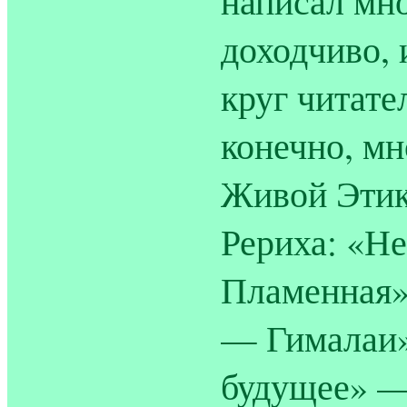
написал мно
доходчиво, 
круг читател
конечно, мн
Живой Этик
Рериха: «Н
Пламенная»
— Гималаи»
будущее» — 