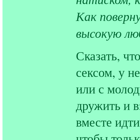
Как поверну
высокую лю
Сказать, чт
сексом, у н
или с моло
дружить и 
вместе идти
чтобы тольк