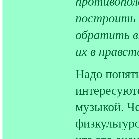
противопол
построить 
обратить в
их в нравст
Надо понять
интересуютс
музыкой. Ч
физкультуро