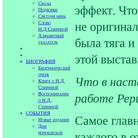
Сказы
эффект. Что
Подборки
Светочи мира
не оригинал
Слово
Н.Д.Спириной
Алфавитный
была тяга и
указатель
этой выстав
БИОГРАФИЯ
Биографический
очерк
Что в наст
Книга о Н.Д.
Спириной
работе Рер
Воспоминания
о Н.Д.
Спириной
СОБЫТИЯ
Самое главн
Новые издания
Дни
каждого в 
рериховской