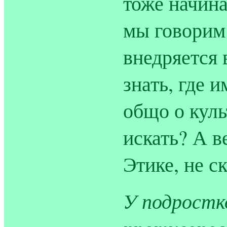
тоже начина
мы говорим
внедряется 
знать, где и
общо о культ
искать? А в
Этике, не с
У подростк