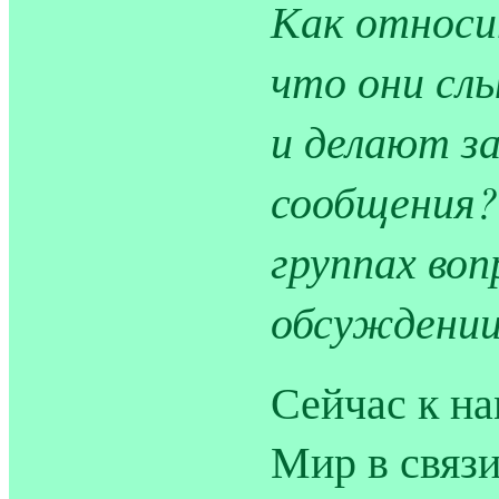
Как относи
что они сл
и делают з
сообщения?
группах воп
обсуждени
Сейчас к на
Мир в связ