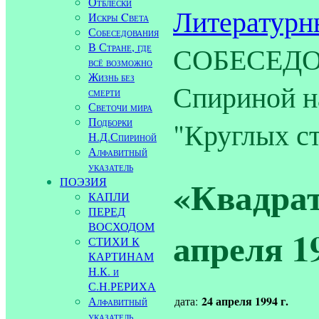
Отблески
Литературн
Искры Cвета
Собеседования
В Стране, где
СОБЕСЕДОВ
всё возможно
Жизнь без
Спириной н
смерти
Светочи мира
Подборки
"Круглых ст
Н.Д.Спириной
Алфавитный
указатель
«Квадра
ПОЭЗИЯ
КАПЛИ
ПЕРЕД
ВОСХОДОМ
апреля 19
СТИХИ К
КАРТИНАМ
Н.К. и
С.Н.РЕРИХА
24 апреля 1994 г.
Алфавитный
дата:
указатель