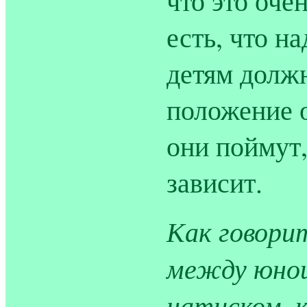
что это оче
есть, что н
детям долж
положение 
они поймут,
зависит.
Как говори
между юнош
натиском, 