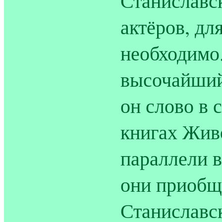
Станиславс
актёров, дл
необходимо
высочайший 
он слово в с
книгах Жив
параллели в
они приобщ
Станиславс