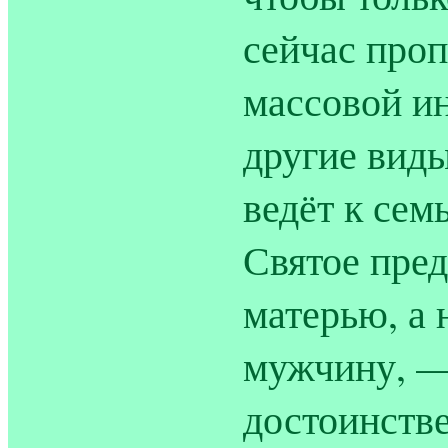
сейчас проп
массовой и
другие виды
ведёт к сем
Святое пре
матерью, а 
мужчину, — 
достоинстве