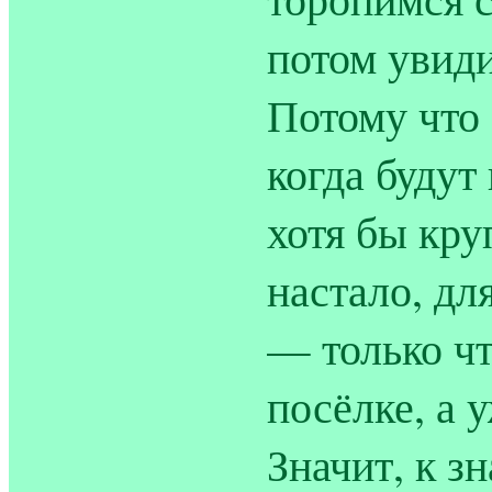
потом увиди
Потому что 
когда будут
хотя бы кр
настало, дл
— только чт
посёлке, а 
Значит, к 