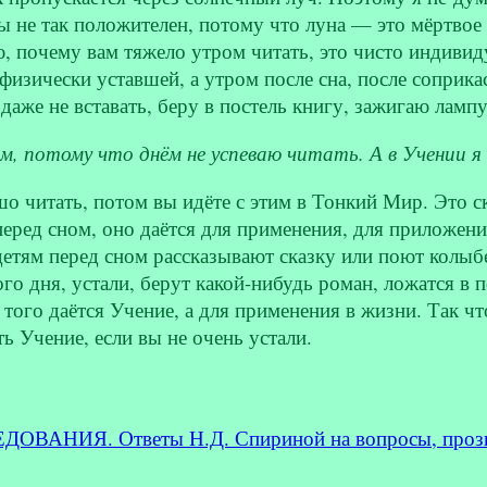
 не так положителен, потому что луна — это мёртвое 
ю, почему вам тяжело утром читать, это чисто индив
изически уставшей, а утром после сна, после соприк
даже не вставать, беру в постель книгу, зажигаю ламп
м, потому что днём не успеваю читать. А в Учении я 
о читать, потом вы идёте с этим в Тонкий Мир. Это ск
еред сном, оно даётся для применения, для приложения
детям перед сном рассказывают сказку или поют колы
го дня, устали, берут какой-нибудь роман, ложатся в п
я того даётся Учение, а для применения в жизни. Так ч
ь Учение, если вы не очень устали.
ОВАНИЯ. Ответы Н.Д. Спириной на вопросы, прозву