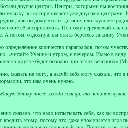
аботали другие центры. Центры, которыми вы восприн
ли музыку вы воспринимаете уже другими центрами. И 
рудом, или по дому что-то делаете, или слушаете ради
можете её воспринимать. Поэтому переключайтесь на т
. А потом, отдохнув, вы опять берётесь за книгу Учени
ко определённое количество параграфов, потом чувству
ано, «читайте Учение и утром, и вечером, Имею в виду
ршенно другое будет познано при огнях вечерних» (Мир
но, сказать не могу, а насчёт себя могу сказать, что 
формации, это нам очень нужно.
 Живую Этику после захода солнца, то начинаю лучше
ении сказано, что надо испытывать себя, как вы воспр
 вредить этому, потому что даже упоминается игра п
к пропускается через солнечный луч. Поэтому я не ду