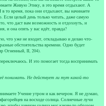
имаете Живую Этику, в это время отдыхают. А
в то время, пока они отдыхают, вы начинаете
о. Если целый день только читать, даже самую
о, что даст вам возможность и отдохнуть, и
я, и она опять у вас идёт, правда?
ю, что уже не входит, откладываю и делаю что-
 разные обстоятельства времени. Одно будет
 Огненный, II, 204).
я переключаюсь. И это помогает тогда воспринимать
 её понимать. Не действует ли тут какой-то
инимаете Учение утром и как вечером. Я не думаю,
ифагорейцев на восходе солнца. Солнечные лучи
маю, чтобы химизм солнца мог каким-то образом