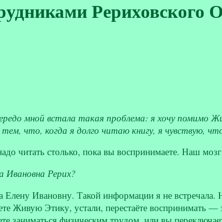
трудниками Рериховского 
редо мной встала такая проблема: я хочу помимо Жи
с тем, что, когда я долго читаю книгу, я чувствую, 
 надо читать столько, пока вы воспринимаете. Наш моз
на Ивановна Рерих?
за Елену Ивановну. Такой информации я не встречала. 
аете Живую Этику, устали, перестаёте воспринимать — 
ете заниматься физическим трудом, или вы переключает