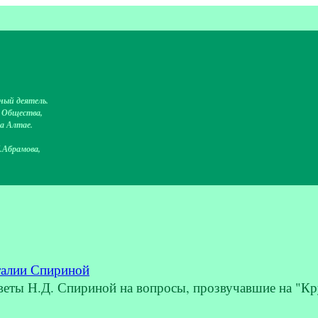
ный деятель.
о Общества,
на Алтае.
.Абрамова,
талии Спириной
 Н.Д. Спириной на вопросы, прозвучавшие на "Кру