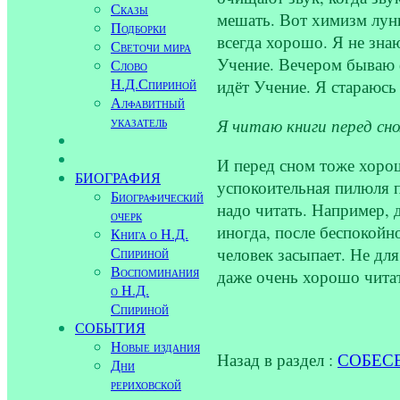
Сказы
мешать. Вот химизм луны
Подборки
всегда хорошо. Я не зна
Светочи мира
Учение. Вечером бываю ф
Слово
Н.Д.Спириной
идёт Учение. Я стараюсь 
Алфавитный
указатель
Я читаю книги перед сно
И перед сном тоже хорош
БИОГРАФИЯ
успокоительная пилюля п
Биографический
надо читать. Например, 
очерк
иногда, после беспокойно
Книга о Н.Д.
человек засыпает. Не дл
Спириной
Воспоминания
даже очень хорошо читат
о Н.Д.
Спириной
СОБЫТИЯ
Новые издания
Назад в раздел :
СОБЕСЕД
Дни
рериховской