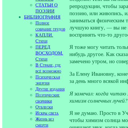
СТАТЬИ О
репродукции, чтобы зар
ПОЭЗИИ
поэзию, или живопись, и
БИБЛИОГРАФИЯ
заниматься физическим т
Полное
лучшую книгу, — вы не с
собрание трудов
воспринять что-то другое
КАПЛИ.
Стихи
Я тоже могу читать толь
ПЕРЕД
ВОСХОДОМ.
нибудь другое. Как сказ
Стихи
замечено утром, но сове
В Стране, где
всё возможно
За Елену Ивановну, конеч
Психическая
за день много всякой ин
энергия
Другие издания
Я замечал: когда читаю
Поэтические
химизм солнечных лучей?
сборники
Отблески
Я не думаю. Просто в Уч
Искры света
Жизнь без
чтобы химизм солнца мог
смерти
очищают звук, когда зву