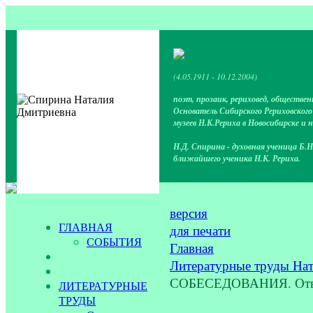
(4.05.1911 - 10.12.2004)
поэт, прозаик, рериховед, обществен
Основатель Сибирского Рериховског
музеев Н.К.Рериха в Новосибирске и 
Н.Д. Спирина - духовная ученица Б.Н
ближайшего ученика Н.К. Рериха.
версия
ГЛАВНАЯ
для печати
СОБЫТИЯ
Главная
Литературные труды На
СОБЕСЕДОВАНИЯ. Ответы
ЛИТЕРАТУРНЫЕ
ТРУДЫ