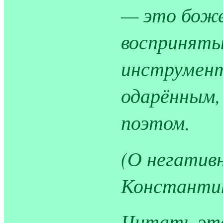
— это боже
воспринят
инструмент
одарённым,
поэтом.
(О негатив
Константино
Читать это