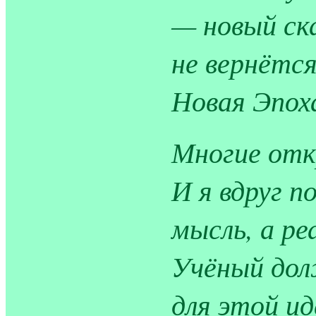
— новый ск
не вернётс
Новая Эпох
Многие отк
И я вдруг п
мысль, а ре
Учёный дол
для этой ид