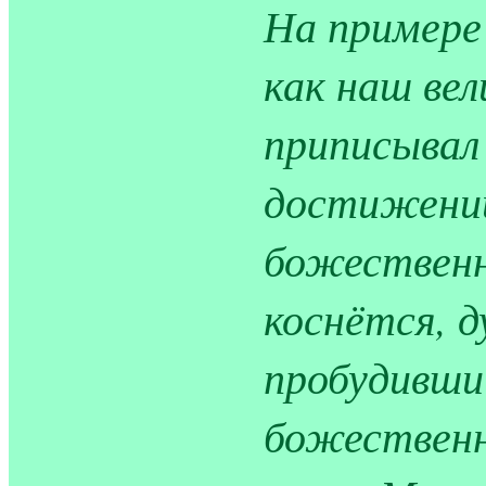
На примере
как наш ве
приписывал 
достижений
божественн
коснётся, 
пробудивши
божественн