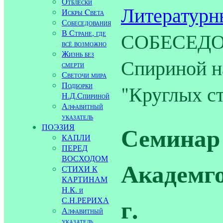
Отблески
Литературн
Искры Cвета
Собеседования
В Стране, где
СОБЕСЕДОВ
всё возможно
Жизнь без
Спириной н
смерти
Светочи мира
Подборки
"Круглых ст
Н.Д.Спириной
Алфавитный
указатель
Семинар
ПОЭЗИЯ
КАПЛИ
ПЕРЕД
ВОСХОДОМ
Академго
СТИХИ К
КАРТИНАМ
Н.К. и
г.
С.Н.РЕРИХА
Алфавитный
указатель