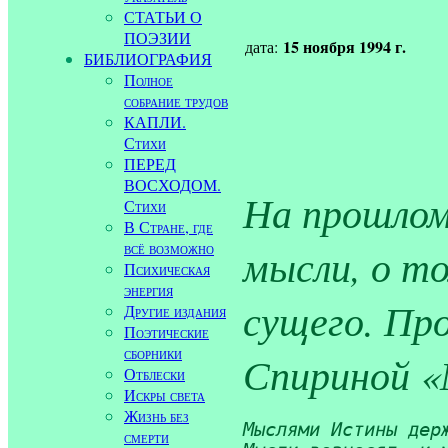
СТАТЬИ О
ПОЭЗИИ
15 ноября 1994 г.
дата:
БИБЛИОГРАФИЯ
Полное
собрание трудов
КАПЛИ.
Стихи
ПЕРЕД
ВОСХОДОМ.
На прошлом
Стихи
В Стране, где
всё возможно
мысли, о то
Психическая
энергия
сущего. Пр
Другие издания
Поэтические
сборники
Спириной 
Отблески
Искры света
Жизнь без
Мыслями Истины держ
смерти