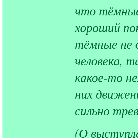
что тёмные
хороший пок
тёмные не 
человека, т
какое-то не
них движен
сильно тре
(О выступле