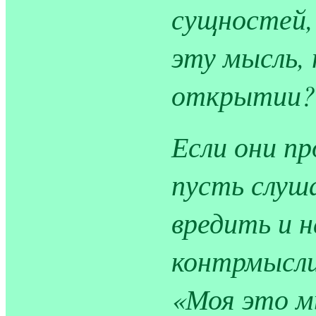
сущностей,
эту мысль,
открытии?
Если они п
пусть слуш
вредить и 
контрмысли
«Моя это мы