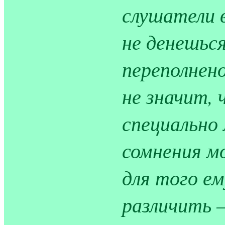
слушатели в
не денешьс
переполнено
не значит,
специально
сомнения м
для того е
различить —