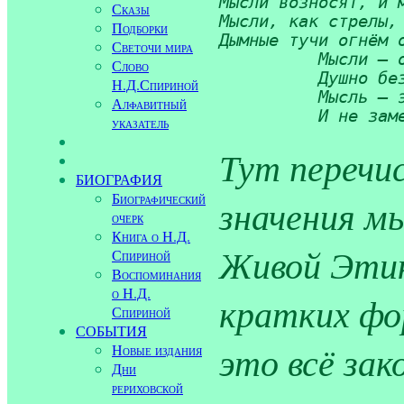
Мысли возносят, и м
Сказы
Мысли, как стрелы, 
Подборки
Дымные тучи огнём о
Светочи мира
          Мысли — о
Слово
          Душно без
Н.Д.Спириной
          Мысль — э
Алфавитный
          И не зам
указатель
Тут перечи
БИОГРАФИЯ
Биографический
значения мы
очерк
Книга о Н.Д.
Живой Этик
Спириной
Воспоминания
о Н.Д.
кратких фо
Спириной
СОБЫТИЯ
это всё за
Новые издания
Дни
рериховской