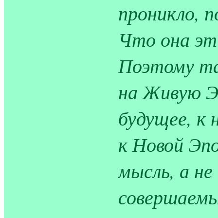
проникло, п
Что она эт
Поэтому та
на Живую Э
будущее, к
к Новой Эпо
мысль, а н
совершаемы