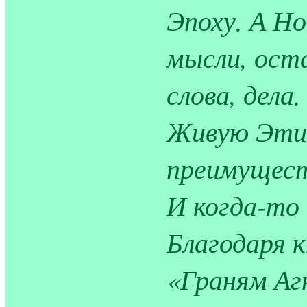
Эпоху. А Н
мысли, ост
слова, дел
Живую Этик
преимуществ
И когда-то 
Благодаря к
«Граням Аг