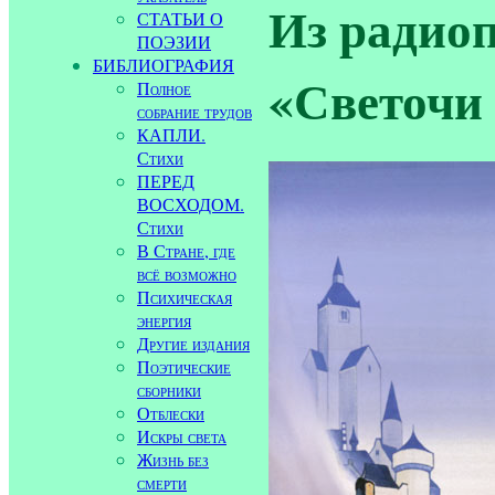
Из радио
СТАТЬИ О
ПОЭЗИИ
БИБЛИОГРАФИЯ
«Светочи
Полное
собрание трудов
КАПЛИ.
Стихи
ПЕРЕД
ВОСХОДОМ.
Стихи
В Стране, где
всё возможно
Психическая
энергия
Другие издания
Поэтические
сборники
Отблески
Искры света
Жизнь без
смерти