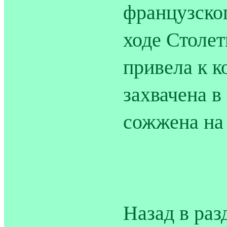
французског
ходе Столет
привела к к
захвачена в
сожжена на 
Назад в раз