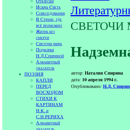
Отблески
Литературн
Искры Cвета
Собеседования
В Стране, где
СВЕТОЧИ М
всё возможно
Жизнь без
смерти
Светочи мира
Надземн
Подборки
Н.Д.Спириной
Алфавитный
указатель
Наталия Спирина
автор:
ПОЭЗИЯ
10 апреля 1994 г.
дата:
КАПЛИ
Н.Д. Спири
ПЕРЕД
Опубликовано:
ВОСХОДОМ
СТИХИ К
КАРТИНАМ
Н.К. и
С.Н.РЕРИХА
Алфавитный
указатель