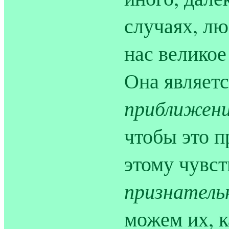
случаях, лю
нас великое
Она являет
приближен
чтобы это 
этому чувс
признател
можем их, к