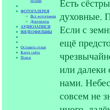
Есть сёстры
поэзии
ФОТОГАЛЕРЕЯ
духовные. 
Все фотографии
Документы
Если с земн
АУДИОЗАПИСИ
ВИДЕОФИЛЬМЫ
ещё предсто
Оставить отзыв
чрезвычайн
Карта сайта
Поиск
или далеки 
нами. Небе
совсем не з
иного, далё