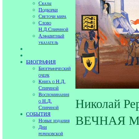
Сказы
Подборки
Светочи мира
Слово
Н.Д.Спириной
Алфавитный
указатель
БИОГРАФИЯ
Биографический
очерк
Книга о Н.Д.
Спириной
Воспоминания
Николай Р
о Н.Д.
Спириной
СОБЫТИЯ
ВЕЧНАЯ М
Новые издания
Дни
рериховской