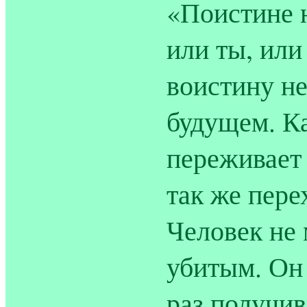
«Поистине н
или ты, или
воистину не
будущем. К
переживает 
так же перех
Человек не 
убитым. Он 
раз получив