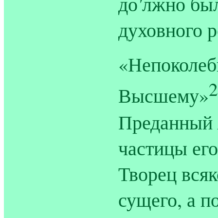
'
до
лжно был
духовного р
«Непоколеби
2
Высшему»
Преданный
частицы ег
Творец всяк
сущего, а п