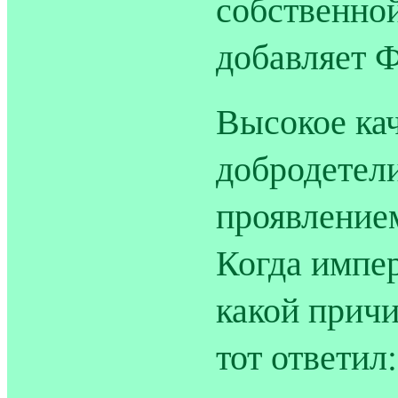
собственно
добавляет Ф
Высокое ка
добродетел
проявлением
Когда импе
какой прич
тот ответил