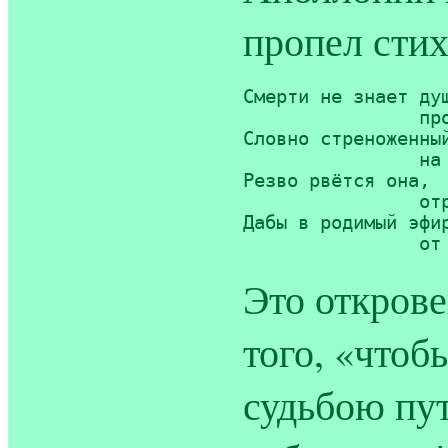
пропел стих
Смерти не знает душ
		промыслу только подвластна, 

Словно стреноженный
		на волю из тленного тела 

Резво рвётся она, 

		отрясая постылые путы, 

Дабы в родимый эфир
		
Это открове
того, «что
судьбою пут