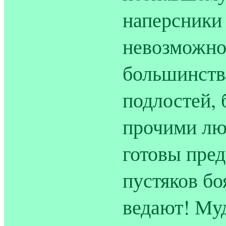
наперсники
невозможно 
большинства
подлостей,
прочими люд
готовы пре
пустяков бо
ведают! Муд