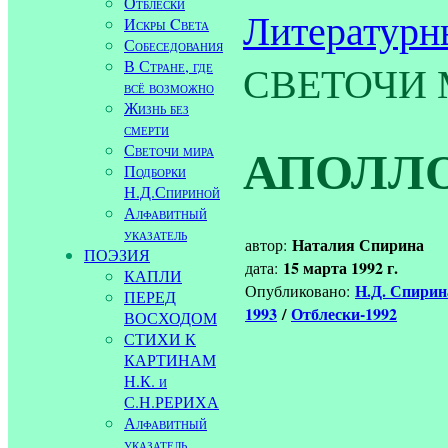
Отблески
Литературн
Искры Cвета
Собеседования
В Стране, где
СВЕТОЧИ М
всё возможно
Жизнь без
смерти
АПОЛЛ
Светочи мира
Подборки
Н.Д.Спириной
Алфавитный
указатель
Наталия Спирина
автор:
ПОЭЗИЯ
15 марта 1992 г.
дата:
КАПЛИ
Н.Д. Спири
Опубликовано:
ПЕРЕД
1993
/
Отблески-1992
ВОСХОДОМ
СТИХИ К
КАРТИНАМ
Н.К. и
С.Н.РЕРИХА
Алфавитный
указатель