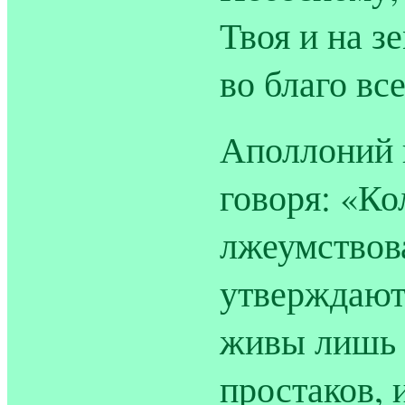
Твоя и на зе
во благо вс
Аполлоний 
говоря: «К
лжеумствов
утверждают
живы лишь 
простаков, 