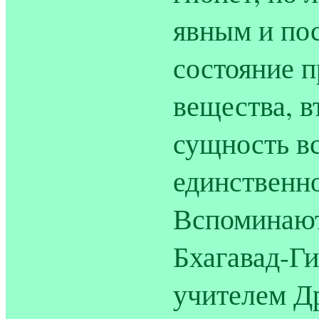
явным и по
состояние п
вещества, в
сущность вс
единственн
Вспоминают
Бхагавад-Г
учителем Д