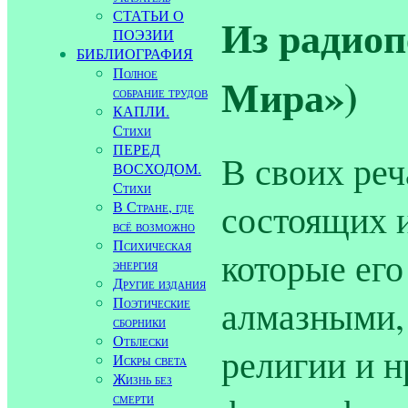
СТАТЬИ О
Из радиоп
ПОЭЗИИ
БИБЛИОГРАФИЯ
Полное
Мира»)
собрание трудов
КАПЛИ.
Стихи
ПЕРЕД
В своих реч
ВОСХОДОМ.
Стихи
состоящих 
В Стране, где
всё возможно
Психическая
которые ег
энергия
Другие издания
алмазными,
Поэтические
сборники
Отблески
религии и н
Искры света
Жизнь без
смерти