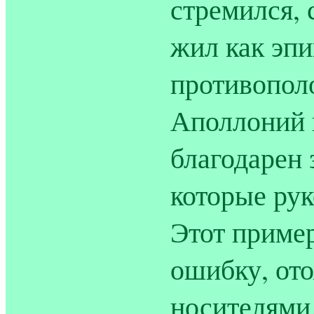
стремился, 
жил как эпи
противопол
Аполлоний н
благодарен 
которые ру
Этот пример
ошибку, ото
носителями,