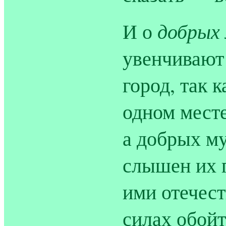
добрых
И о
увенчивают
город, так 
одном месте
а добрых м
слышен их г
ими отечест
силах обойт