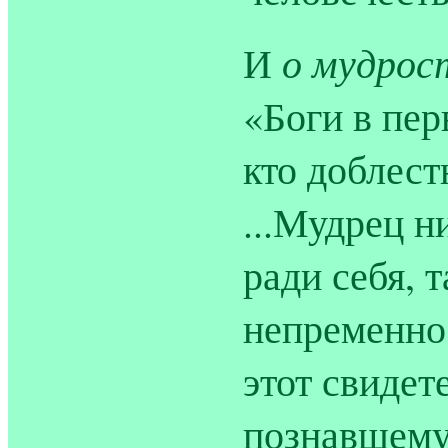
о мудрос
И
«Боги в пер
кто доблест
...Мудрец н
ради себя, 
непременно 
этот свидет
познавшему