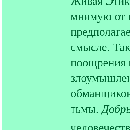
Живая Этик
мнимую от 
предполагае
смысле. Так
поощрения 
злоумышлен
обманщиков,
Добры
тьмы.
человечест