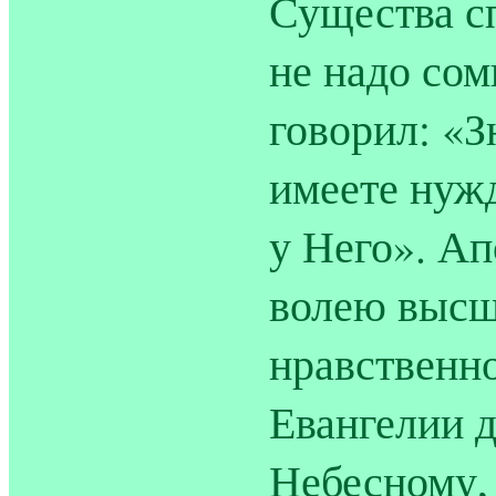
Существа с
не надо сом
говорил: «З
имеете нуж
у Него». А
волею высш
нравственн
Евангелии д
Небесному, 