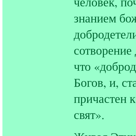
человек, по
знанием бож
добродетели
сотворение 
что «добро
Богов, и, ст
причастен к
свят».