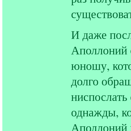
существова
И даже пос
Аполлоний 
юношу, кото
долго обра
ниспослать 
однажды, ко
Аполлоний и