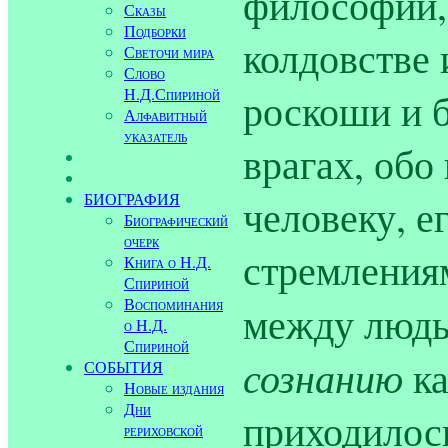
философии,
Сказы
Подборки
колдовстве
Светочи мира
Слово
Н.Д.Спириной
роскоши и б
Алфавитный
указатель
врагах, обо
БИОГРАФИЯ
человеку, е
Биографический
очерк
стремления
Книга о Н.Д.
Спириной
Воспоминания
между людь
о Н.Д.
Спириной
сознанию
ка
СОБЫТИЯ
Новые издания
Дни
приходилось
рериховской