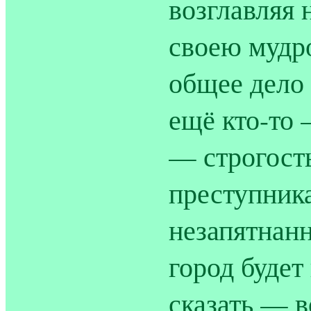
возглавляя 
своею мудро
общее дело 
ещё кто-то 
— строгост
преступника
незапятнан
город будет 
сказать — в