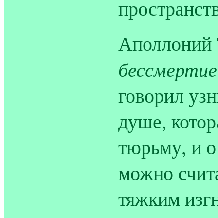
пространст
Аполлоний 
бессмертие
говорил узн
душе, котор
тюрьму, и о
можно счит
тяжким изгн