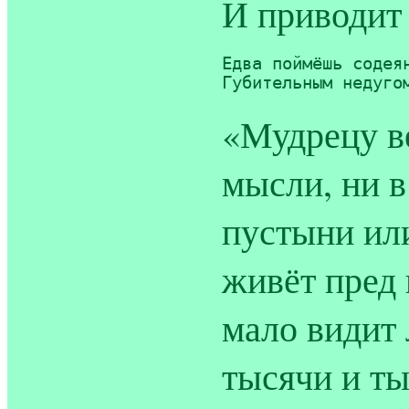
И приводит
Едва поймёшь содеян
Губительным недуго
«Мудрецу в
мысли, ни в
пустыни или
живёт пред 
мало видит 
тысячи и т