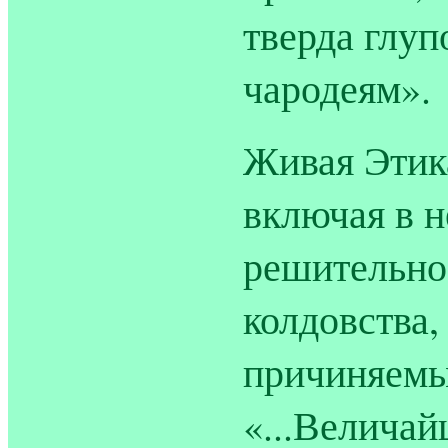
тверда глуп
чародеям».
Живая Этика
включая в н
решительно
колдовства,
причиняемы
«...Величай