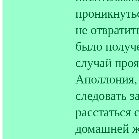
проникнутьс
не отвратить
было получе
случай про
Аполлония, 
следовать з
расстаться 
домашней ж