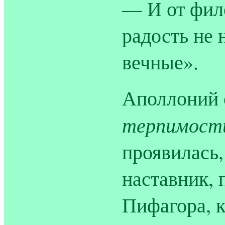
— И от фил
радость не 
вечные».
Аполлоний 
терпимост
проявилась,
наставник,
Пифагора, 