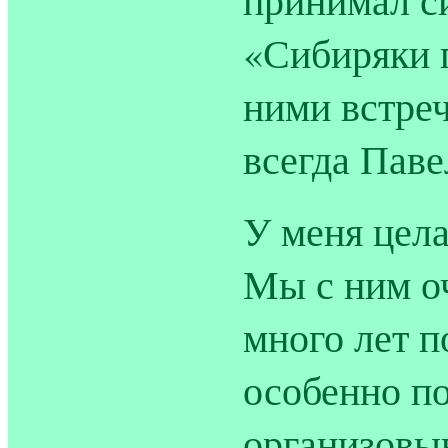
«Сибиряки п
ними встреч
всегда Пав
У меня цела
Мы с ним о
много лет п
особенно п
организовы