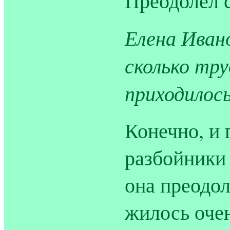
Преодолел 
Елена Ивано
сколько тру
приходилос
Конечно, и 
разбойники 
она преодол
жилось оче