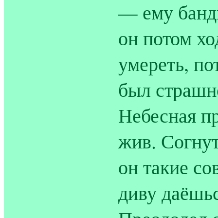
— ему банд
он потом хо
умереть, по
был страшн
Небесная пр
жив. Согнут
он такие со
диву даёшьс