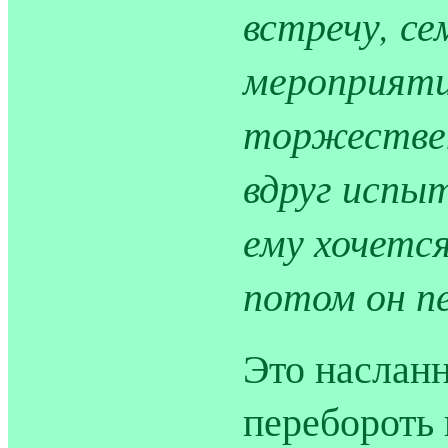
встречу, се
мероприяти
торжествен
вдруг испы
ему хочется
потом он п
Это насланн
перебороть 