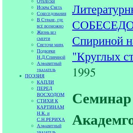
Отблески
Литературн
Искры Cвета
Собеседования
В Стране, где
СОБЕСЕДОВ
всё возможно
Жизнь без
Спириной н
смерти
Светочи мира
Подборки
"Круглых ст
Н.Д.Спириной
Алфавитный
1995
указатель
ПОЭЗИЯ
КАПЛИ
ПЕРЕД
Семинар
ВОСХОДОМ
СТИХИ К
КАРТИНАМ
Академго
Н.К. и
С.Н.РЕРИХА
Алфавитный
указатель