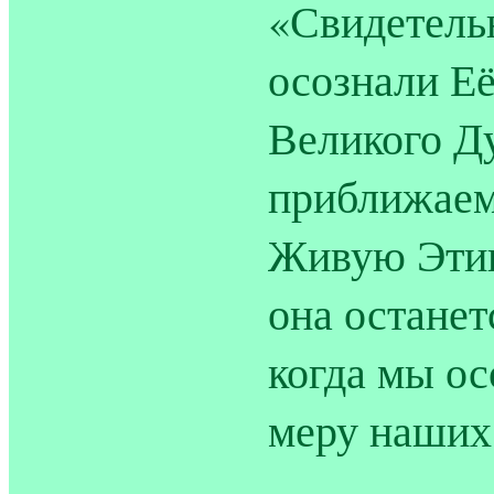
«Свидетель
осознали Е
Великого Д
приближаем
Живую Этик
она останет
когда мы ос
меру наших