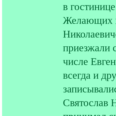
в гостинице
Желающих в
Николаевич
приезжали с
числе Евге
всегда и др
записывали
Святослав Н
принимал си