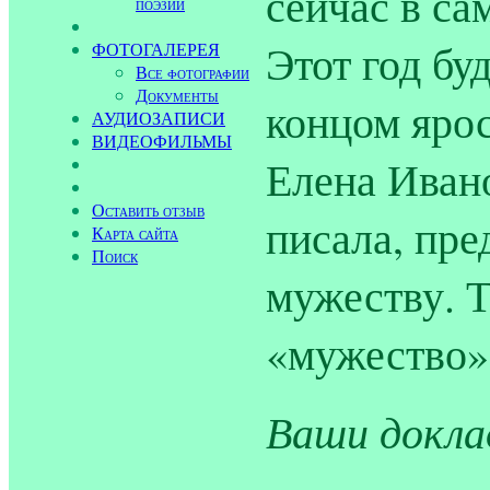
сейчас в са
поэзии
Этот год бу
ФОТОГАЛЕРЕЯ
Все фотографии
Документы
концом ярос
АУДИОЗАПИСИ
ВИДЕОФИЛЬМЫ
Елена Ивано
Оставить отзыв
писала, пре
Карта сайта
Поиск
мужеству. 
«мужество»
Ваши докла