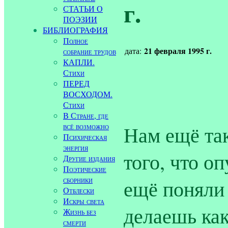
г.
СТАТЬИ О
ПОЭЗИИ
БИБЛИОГРАФИЯ
Полное
21 февраля 1995 г.
дата:
собрание трудов
КАПЛИ.
Стихи
ПЕРЕД
ВОСХОДОМ.
Стихи
В Стране, где
всё возможно
Нам ещё так
Психическая
энергия
того, что о
Другие издания
Поэтические
сборники
ещё поняли 
Отблески
Искры света
делаешь ка
Жизнь без
смерти