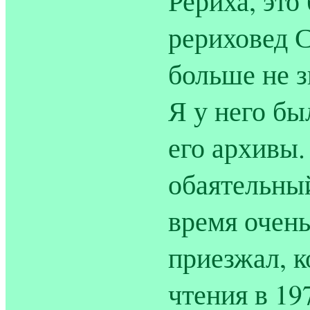
Рериха, эт
рериховед С
больше не з
Я у него бы
его архивы.
обаятельный
время очень
приезжал, к
чтения в 19