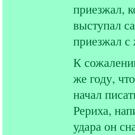
приезжал, к
выступал са
приезжал с 
К сожалению
же году, что
начал писа
Рериха, нап
удара он сн