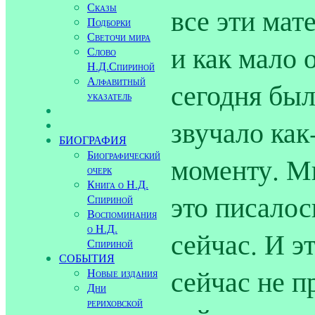
Сказы
все эти мат
Подборки
Светочи мира
и как мало 
Слово
Н.Д.Спириной
Алфавитный
сегодня был
указатель
звучало как
БИОГРАФИЯ
Биографический
моменту. Мы
очерк
Книга о Н.Д.
это писалос
Спириной
Воспоминания
о Н.Д.
сейчас. И э
Спириной
СОБЫТИЯ
сейчас не п
Новые издания
Дни
рериховской