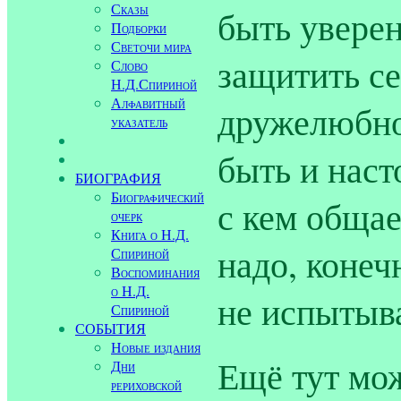
Сказы
быть уверен
Подборки
Светочи мира
защитить се
Слово
Н.Д.Спириной
Алфавитный
дружелюбно
указатель
быть и наст
БИОГРАФИЯ
Биографический
с кем общае
очерк
Книга о Н.Д.
надо, конеч
Спириной
Воспоминания
о Н.Д.
не испытыва
Спириной
СОБЫТИЯ
Новые издания
Ещё тут мо
Дни
рериховской