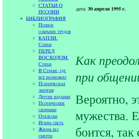
СТАТЬИ О
30 апреля 1995 г.
дата:
ПОЭЗИИ
БИБЛИОГРАФИЯ
Полное
собрание трудов
КАПЛИ.
Стихи
ПЕРЕД
Как преодо
ВОСХОДОМ.
Стихи
В Стране, где
при общени
всё возможно
Психическая
энергия
Вероятно, э
Другие издания
Поэтические
сборники
мужества. Е
Отблески
Искры света
боится, так 
Жизнь без
смерти