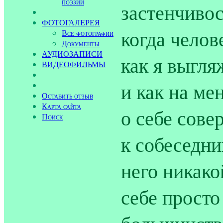
поэзии
застенчивос
ФОТОГАЛЕРЕЯ
когда челов
Все фотографии
Документы
АУДИОЗАПИСИ
как я выгля
ВИДЕОФИЛЬМЫ
и как на ме
Оставить отзыв
Карта сайта
о себе сове
Поиск
к собеседни
него никако
себе просто