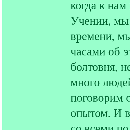
когда к нам
Учении, мы
времени, м
часами об э
болтовня, н
много людей
поговорим 
опытом. И в
со всеми по