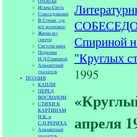
Отблески
Литературн
Искры Cвета
Собеседования
В Стране, где
СОБЕСЕДОВ
всё возможно
Жизнь без
Спириной н
смерти
Светочи мира
Подборки
"Круглых ст
Н.Д.Спириной
Алфавитный
1995
указатель
ПОЭЗИЯ
КАПЛИ
ПЕРЕД
«Круглый
ВОСХОДОМ
СТИХИ К
КАРТИНАМ
апреля 19
Н.К. и
С.Н.РЕРИХА
Алфавитный
указатель