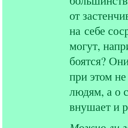
большинств
от застенчи
на себе сос
могут, напр
боятся? Они
при этом не
людям, а о 
внушает и р
Можно ли г