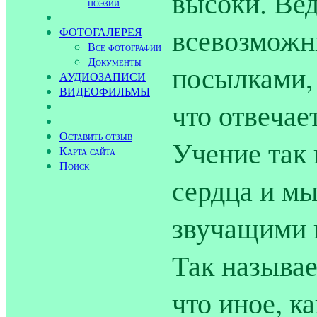
высоки. Ве
поэзии
всевозмож
ФОТОГАЛЕРЕЯ
Все фотографии
Документы
посылками, 
АУДИОЗАПИСИ
ВИДЕОФИЛЬМЫ
что отвеча
Оставить отзыв
Учение так 
Карта сайта
Поиск
сердца и мы
звучащими 
Так называе
что иное, к