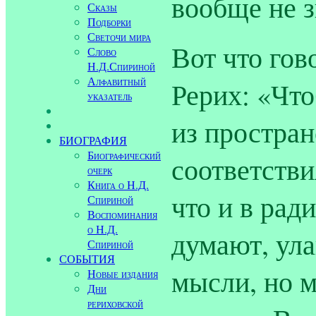
вообще не з
Сказы
Подборки
Светочи мира
Вот что гов
Слово
Н.Д.Спириной
Алфавитный
Рерих: «Что
указатель
из простран
БИОГРАФИЯ
Биографический
соответстви
очерк
Книга о Н.Д.
что и в рад
Спириной
Воспоминания
о Н.Д.
думают, ул
Спириной
СОБЫТИЯ
мысли, но м
Новые издания
Дни
рериховской