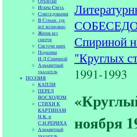
Отблески
Литературн
Искры Cвета
Собеседования
В Стране, где
СОБЕСЕДОВ
всё возможно
Жизнь без
Спириной н
смерти
Светочи мира
Подборки
"Круглых ст
Н.Д.Спириной
Алфавитный
1991-1993
указатель
ПОЭЗИЯ
КАПЛИ
ПЕРЕД
«Круглый
ВОСХОДОМ
СТИХИ К
КАРТИНАМ
ноября 19
Н.К. и
С.Н.РЕРИХА
Алфавитный
указатель