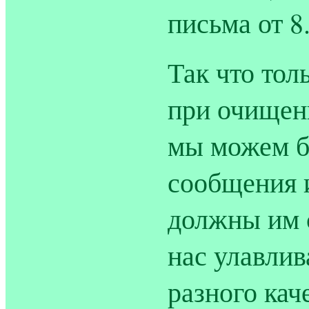
письма от 8.
Так что тол
при очищен
мы можем б
сообщения 
должны им 
нас улавли
разного кач