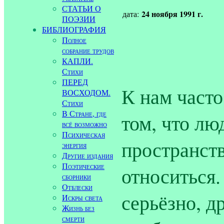
СТАТЬИ О
24 ноября 1991 г.
дата:
ПОЭЗИИ
БИБЛИОГРАФИЯ
Полное
собрание трудов
КАПЛИ.
Стихи
ПЕРЕД
К нам част
ВОСХОДОМ.
Стихи
В Стране, где
том, что л
всё возможно
Психическая
пространств
энергия
Другие издания
Поэтические
относиться.
сборники
Отблески
серьёзно, д
Искры света
Жизнь без
смерти