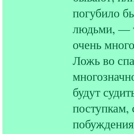
погубило б
людьми, — т
очень много
Ложь во спа
многозначно
будут судит
поступкам,
побуждения