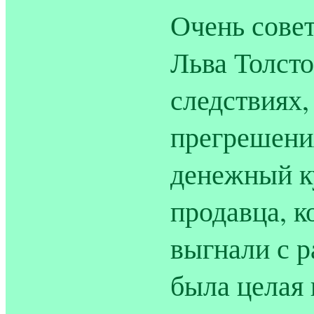
Очень совет
Льва Толст
следствиях,
прегрешени
денежный ку
продавца, к
выгнали с р
была целая 