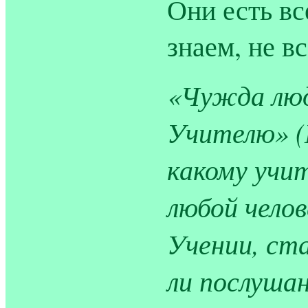
Они есть вс
знаем, не вс
«Чужда люд
Учителю» (
какому учи
любой челов
Учении, ст
ли послуша