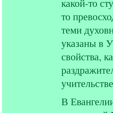
какой-то ст
то превосх
теми духов
указаны в У
свойства, к
раздражител
учительстве
В Евангелии