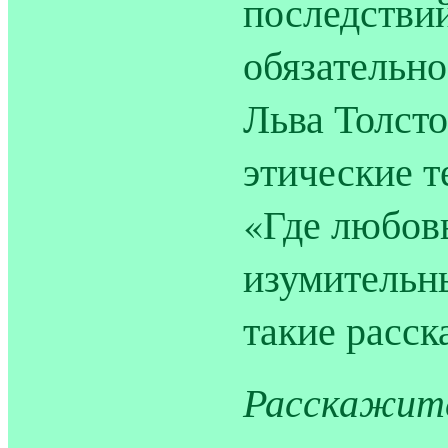
последствий
обязательно
Льва Толсто
этические т
«Где любовь
изумительны
такие расск
Расскажите