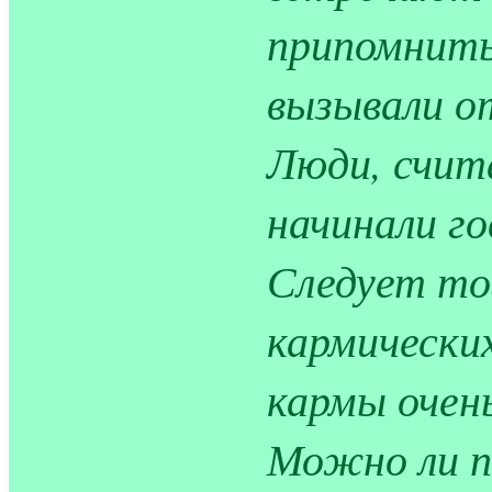
припомнить
вызывали о
Люди, счит
начинали го
Следует то
кармически
кармы очень
Можно ли п