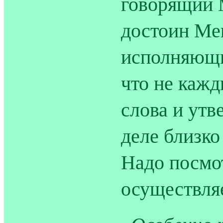
говорящий 
достоин Ме
исполняющи
что не каж
слова и ут
деле близко
Надо посмот
осуществляе