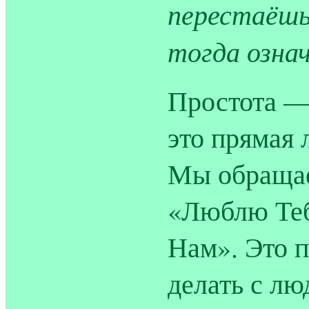
перестаёш
тогда озна
Простота —
это прямая 
Мы обращае
«Люблю Тебя
Нам». Это п
делать с л