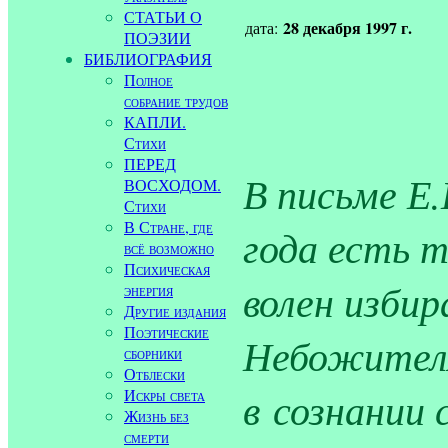
СТАТЬИ О
28 декабря 1997 г.
дата:
ПОЭЗИИ
БИБЛИОГРАФИЯ
Полное
собрание трудов
КАПЛИ.
Стихи
ПЕРЕД
В письме Е.
ВОСХОДОМ.
Стихи
В Стране, где
года есть 
всё возможно
Психическая
волен изби
энергия
Другие издания
Поэтические
Небожителя
сборники
Отблески
в сознании 
Искры света
Жизнь без
смерти