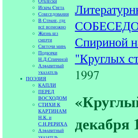
Отблески
Литературн
Искры Cвета
Собеседования
В Стране, где
СОБЕСЕДОВ
всё возможно
Жизнь без
Спириной н
смерти
Светочи мира
Подборки
"Круглых ст
Н.Д.Спириной
Алфавитный
1997
указатель
ПОЭЗИЯ
КАПЛИ
ПЕРЕД
«Круглый
ВОСХОДОМ
СТИХИ К
КАРТИНАМ
декабря 1
Н.К. и
С.Н.РЕРИХА
Алфавитный
указатель