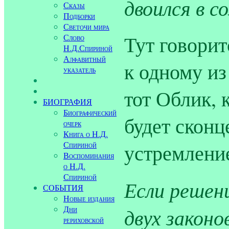
двоился в с
Сказы
Подборки
Светочи мира
Тут говорит
Слово
Н.Д.Спириной
Алфавитный
к одному из
указатель
тот Облик, 
БИОГРАФИЯ
Биографический
будет сконц
очерк
Книга о Н.Д.
Спириной
устремление
Воспоминания
о Н.Д.
Спириной
Если решен
СОБЫТИЯ
Новые издания
двух законо
Дни
рериховской