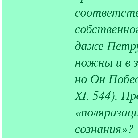
соответств
собственног
даже Петру
ножны и в 
но Он Побед
XI, 544). П
«поляризаци
сознания»?