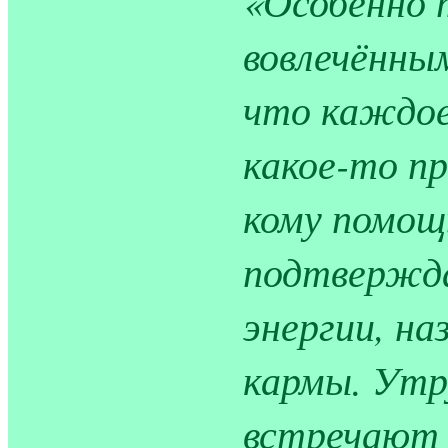
«Особенно 
вовлечённы
что каждое
какое-то п
кому помощ
подтвержда
энергии, н
кармы. Утр
встречают