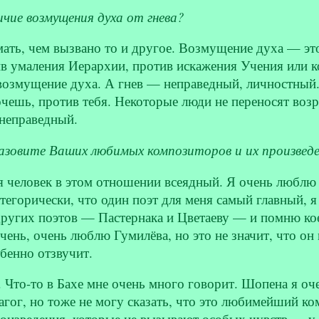
чие возмущения духа от гнева?
ать, чем вызвано то и другое. Возмущение духа — это
в умаления Иерархии, против искажения Учения или ко
возмущение духа. А гнев — неправедный, личностный.
хочешь, против тебя. Некоторые люди не переносят воз
 неправедный.
азовите Ваших любимых композиторов и их произвед
я человек в этом отношении всеядный. Я очень люблю
тегорически, что один поэт для меня самый главный, я
ругих поэтов — Пастернака и Цветаеву — и помню кое
чень, очень люблю Гумилёва, но это не значит, что 
обенно отзвучит.
. Что-то в Бахе мне очень много говорит. Шопена я оч
гог, но тоже не могу сказать, что это любимейший ком
произведения, которые не вызывают особых чувств — у