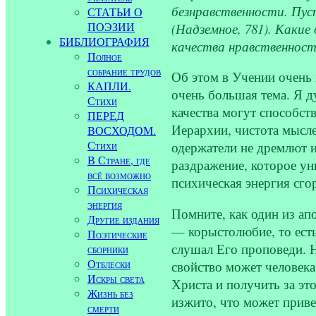
безнравственности. Пус
СТАТЬИ О
ПОЭЗИИ
(Надземное, 781). Каки
БИБЛИОГРАФИЯ
качества нравственнос
Полное
собрание трудов
Об этом в Учении очень 
КАПЛИ.
очень большая тема. Я д
Стихи
качества могут способст
ПЕРЕД
Иерархии, чистота мысле
ВОСХОДОМ.
Стихи
одержатели не дремлют и
В Стране, где
раздражение, которое ун
всё возможно
психическая энергия сго
Психическая
энергия
Помните, как один из ап
Другие издания
— корыстолюбие, то есть
Поэтические
слушал Его проповеди. Н
сборники
Отблески
свойство может человека
Искры света
Христа и получить за это
Жизнь без
изжито, что может приве
смерти