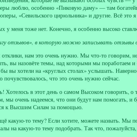
перы люблю, особенно «Пиковую даму» — там богатейш
 оперы, «Севильского цирюльника» и другие. Всё это 
 у меня тоже нет. Конечно, я особенно высоко ставл
игу отзывов», в которую можно записывать отзывы
тклики, нам это очень нужно. Мы что-то говорим, но 
ь, вы назовёте темы, над которыми мы поработаем и с
 бы вы хотели на «круглых столах» услышать. Наверно
 почувствовалось, что это очень нужно сейчас.
ь! Хотелось в этот день о самом Высоком говорить, о 
 мы очень надеемся, что они будут нам помогать, и бу
ься к Высшим Силам за помощью.
щё какую-то тему? Если хотите, можете назвать. Мы по
алы на какую-то тему подобрать. Так что, пожалуйста, 