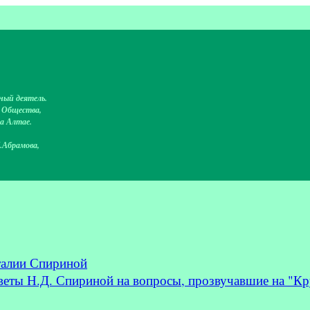
ный деятель.
о Общества,
на Алтае.
.Абрамова,
талии Спириной
 Н.Д. Спириной на вопросы, прозвучавшие на "Кру