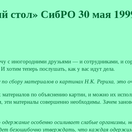
 стол» СибРО 30 мая 1999
у с иногородними друзьями — и сотрудниками, и сора
 И хотим теперь послушать, как у вас идут дела.
 по сбору материалов о картинах Н.К. Рериха, это о
 материалов по объяснению картин, и можно их исполь
, эти материалы совершенно необходимы. Зачем заново 
одержание особенно осиливает слабые организмы, но
ет безошибочно утверждать, что каждая одержимост