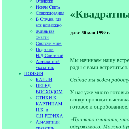
Отблески
Искры Cвета
«Квадратный
Собеседования
В Стране, где
всё возможно
Жизнь без
30 мая 1999 г.
дата:
смерти
Светочи мира
Подборки
Н.Д.Спириной
Мы начинаем нашу встреч
Алфавитный
рады с вами встретиться.
указатель
ПОЭЗИЯ
Сейчас мы ведём работу
КАПЛИ
ПЕРЕД
У нас уже много готовых
ВОСХОДОМ
СТИХИ К
всюду проводят выставки
КАРТИНАМ
готовое и опробованное.
Н.К. и
С.Н.РЕРИХА
«Принято считать, что 
Алфавитный
одержимого. Можно буд
указатель