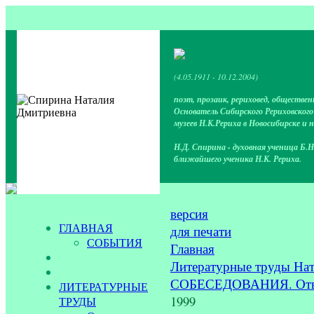
(4.05.1911 - 10.12.2004)
поэт, прозаик, рериховед, обществен
Основатель Сибирского Рериховског
музеев Н.К.Рериха в Новосибирске и 
Н.Д. Спирина - духовная ученица Б.Н
ближайшего ученика Н.К. Рериха.
версия
ГЛАВНАЯ
для печати
СОБЫТИЯ
Главная
Литературные труды На
СОБЕСЕДОВАНИЯ. Ответы
ЛИТЕРАТУРНЫЕ
1999
ТРУДЫ