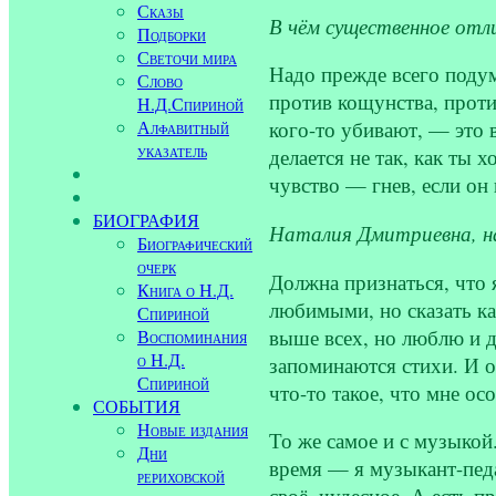
Сказы
В чём существенное отли
Подборки
Светочи мира
Надо прежде всего подум
Слово
против кощунства, проти
Н.Д.Спириной
Алфавитный
кого-то убивают, — это 
указатель
делается не так, как ты 
чувство — гнев, если он
БИОГРАФИЯ
Наталия Дмитриевна, н
Биографический
очерк
Должна признаться, что 
Книга о Н.Д.
любимыми, но сказать ка
Спириной
выше всех, но люблю и д
Воспоминания
о Н.Д.
запоминаются стихи. И о
Спириной
что-то такое, что мне ос
СОБЫТИЯ
Новые издания
То же самое и с музыкой
Дни
время — я музыкант-педа
рериховской
своё, чудесное. А есть 