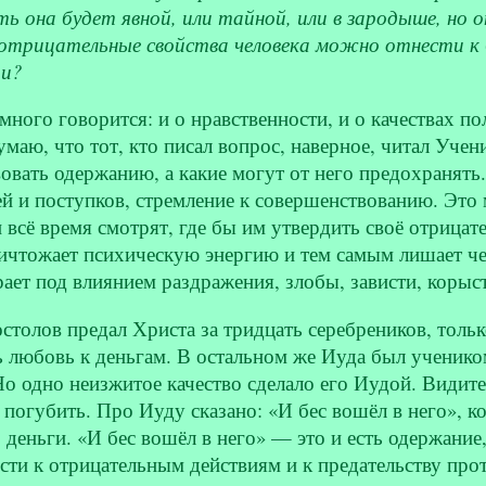
ть она будет явной, или тайной, или в зародыше, н
е отрицательные свойства человека можно отнести к
ти?
много говорится: и о нравственности, и о качествах п
умаю, что тот, кто писал вопрос, наверное, читал Учен
вовать одержанию, а какие могут от него предохранять
й и поступков, стремление к совершенствованию. Это
 всё время смотрят, где бы им утвердить своё отрицат
ичтожает психическую энергию и тем самым лишает че
рает под влиянием раздражения, злобы, зависти, корыс
остолов предал Христа за тридцать серебреников, тольк
 любовь к деньгам. В остальном же Иуда был ученико
о одно неизжитое качество сделало его Иудой. Видите,
 погубить. Про Иуду сказано: «И бес вошёл в него», к
 деньги. «И бес вошёл в него» — это и есть одержание,
сти к отрицательным действиям и к предательству про