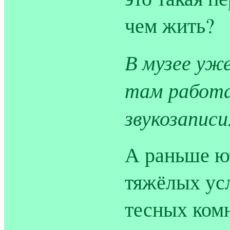
чем жить?
В музее уж
там работа
звукозаписи
А раньше ют
тяжёлых усл
тесных комн