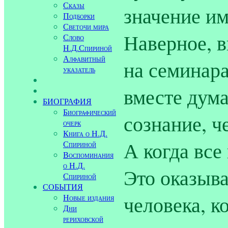
Сказы
значение им
Подборки
Светочи мира
Наверное, в
Слово
Н.Д.Спириной
Алфавитный
на семинара
указатель
вместе дума
БИОГРАФИЯ
Биографический
сознание, ч
очерк
Книга о Н.Д.
А когда все
Спириной
Воспоминания
о Н.Д.
Это оказыва
Спириной
СОБЫТИЯ
человека, к
Новые издания
Дни
рериховской