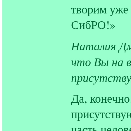
творим уже
СибРО!»
Наталия Дм
что Вы на 
присутству
Да, конечно.
присутствую
часть челов