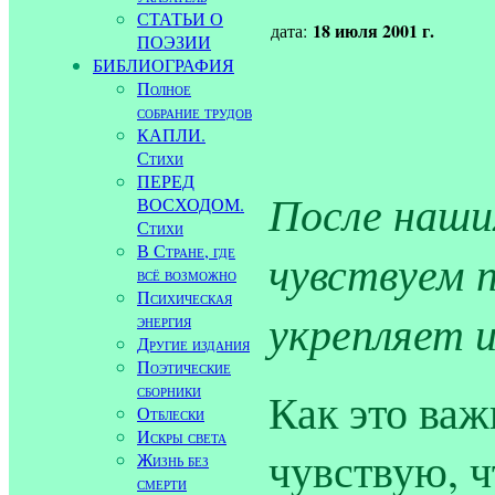
СТАТЬИ О
18 июля 2001 г.
дата:
ПОЭЗИИ
БИБЛИОГРАФИЯ
Полное
собрание трудов
КАПЛИ.
Стихи
ПЕРЕД
После наши
ВОСХОДОМ.
Стихи
В Стране, где
чувствуем п
всё возможно
Психическая
укрепляет 
энергия
Другие издания
Поэтические
сборники
Как это важ
Отблески
Искры света
чувствую, ч
Жизнь без
смерти