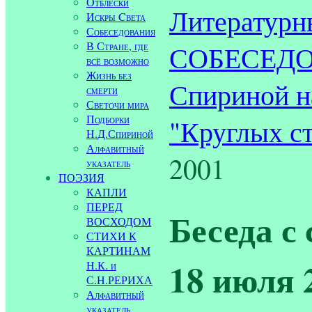
Отблески
Литературн
Искры Cвета
Собеседования
В Стране, где
СОБЕСЕДОВ
всё возможно
Жизнь без
Спириной н
смерти
Светочи мира
Подборки
"Круглых ст
Н.Д.Спириной
Алфавитный
2001
указатель
ПОЭЗИЯ
КАПЛИ
ПЕРЕД
Беседа с
ВОСХОДОМ
СТИХИ К
КАРТИНАМ
18 июля 2
Н.К. и
С.Н.РЕРИХА
Алфавитный
указатель