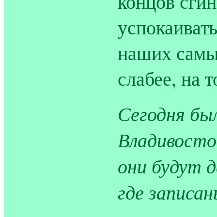
концов сгин
успокаивать
наших самых
слабее, на т
Сегодня бы
Владивосток
они будут 
где записа