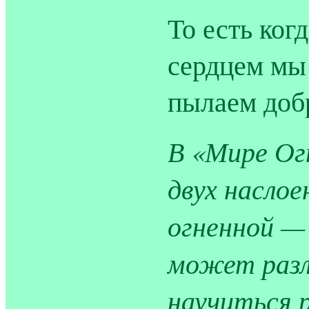
То есть ког
сердцем мы
пылаем доб
В «Мире Огн
двух насло
огненной —
может разли
научиться р