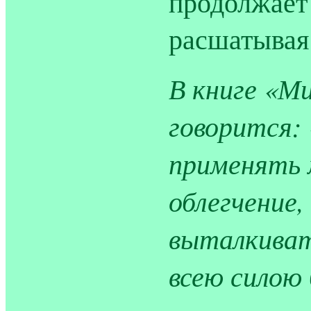
продолжает 
расшатывая 
В книге «Ми
говорится:
применять 
облегчение
выталкивать
всею силою 