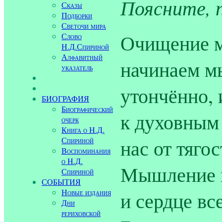
Поясните, 
Сказы
Подборки
Светочи мира
Очищение 
Слово
Н.Д.Спириной
Алфавитный
начинаем м
указатель
утончённо,
БИОГРАФИЯ
Биографический
к духовным
очерк
Книга о Н.Д.
Спириной
нас от тяго
Воспоминания
о Н.Д.
Мышление и
Спириной
СОБЫТИЯ
Новые издания
и сердце вс
Дни
рериховской