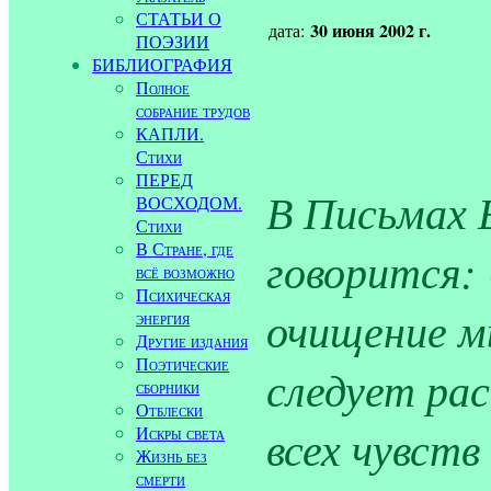
СТАТЬИ О
30 июня 2002 г.
дата:
ПОЭЗИИ
БИБЛИОГРАФИЯ
Полное
собрание трудов
КАПЛИ.
Стихи
ПЕРЕД
В Письмах Е
ВОСХОДОМ.
Стихи
В Стране, где
говорится:
всё возможно
Психическая
очищение м
энергия
Другие издания
Поэтические
следует ра
сборники
Отблески
всех чувств
Искры света
Жизнь без
смерти