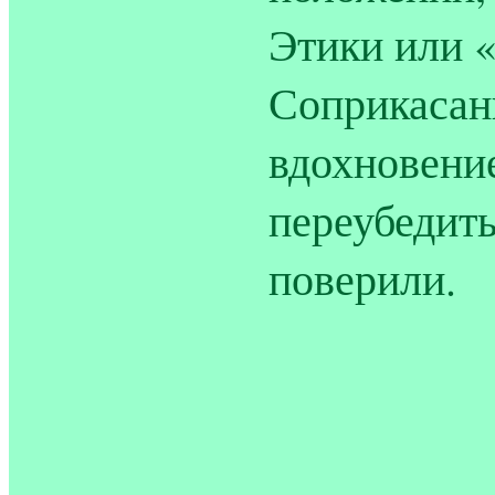
Этики или 
Соприкасани
вдохновение
переубедить
поверили.