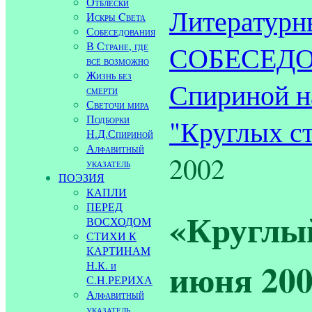
Отблески
Литературн
Искры Cвета
Собеседования
В Стране, где
СОБЕСЕДОВ
всё возможно
Жизнь без
Спириной н
смерти
Светочи мира
Подборки
"Круглых ст
Н.Д.Спириной
Алфавитный
2002
указатель
ПОЭЗИЯ
КАПЛИ
ПЕРЕД
«Круглый
ВОСХОДОМ
СТИХИ К
КАРТИНАМ
июня 200
Н.К. и
С.Н.РЕРИХА
Алфавитный
указатель