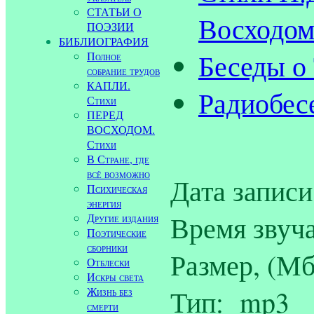
СТАТЬИ О
Восходом
ПОЭЗИИ
БИБЛИОГРАФИЯ
Беседы о
Полное
собрание трудов
КАПЛИ.
Радиобес
Стихи
ПЕРЕД
ВОСХОДОМ.
Стихи
В Стране, где
всё возможно
Дата записи
Психическая
энергия
Время звуча
Другие издания
Поэтические
сборники
Размер, (Мб
Отблески
Искры света
Тип: mp3
Жизнь без
смерти