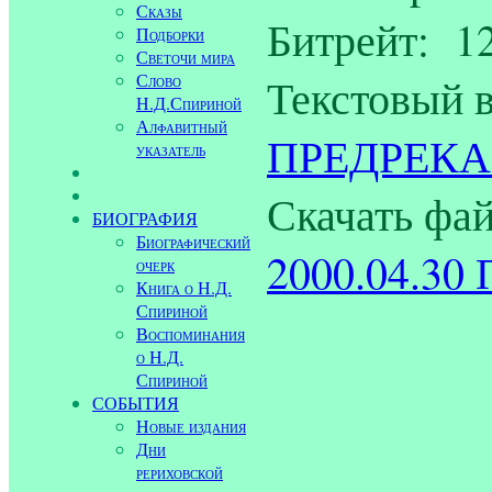
Сказы
Битрейт: 12
Подборки
Светочи мира
Текстовый 
Слово
Н.Д.Спириной
Алфавитный
ПРЕДРЕК
указатель
Скачать фа
БИОГРАФИЯ
Биографический
2000.04.30 
очерк
Книга о Н.Д.
Спириной
Воспоминания
о Н.Д.
Спириной
СОБЫТИЯ
Новые издания
Дни
рериховской