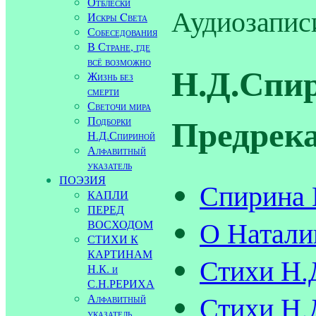
Отблески
Аудиозапис
Искры Cвета
Собеседования
В Стране, где
всё возможно
Н.Д.Спир
Жизнь без
смерти
Светочи мира
Предрека
Подборки
Н.Д.Спириной
Алфавитный
указатель
ПОЭЗИЯ
Спирина 
КАПЛИ
ПЕРЕД
О Натали
ВОСХОДОМ
СТИХИ К
КАРТИНАМ
Стихи Н.
Н.К. и
С.Н.РЕРИХА
Стихи Н.
Алфавитный
указатель