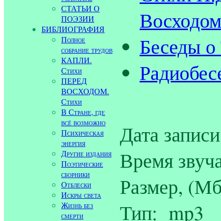
СТАТЬИ О
Восходом
ПОЭЗИИ
БИБЛИОГРАФИЯ
Беседы о
Полное
собрание трудов
КАПЛИ.
Радиобес
Стихи
ПЕРЕД
ВОСХОДОМ.
Стихи
В Стране, где
всё возможно
Дата записи
Психическая
энергия
Время звуча
Другие издания
Поэтические
сборники
Размер, (Мб
Отблески
Искры света
Тип: mp3
Жизнь без
смерти