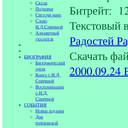
Сказы
Битрейт: 12
Подборки
Светочи мира
Текстовый 
Слово
Н.Д.Спириной
Алфавитный
Радостей Р
указатель
Скачать фа
БИОГРАФИЯ
Биографический
2000.09.24 
очерк
Книга о Н.Д.
Спириной
Воспоминания
о Н.Д.
Спириной
СОБЫТИЯ
Новые издания
Дни
рериховской