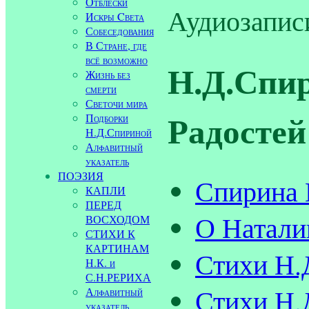
Отблески
Аудиозапис
Искры Cвета
Собеседования
В Стране, где
всё возможно
Н.Д.Спир
Жизнь без
смерти
Светочи мира
Радостей
Подборки
Н.Д.Спириной
Алфавитный
указатель
ПОЭЗИЯ
Спирина 
КАПЛИ
ПЕРЕД
О Натали
ВОСХОДОМ
СТИХИ К
КАРТИНАМ
Стихи Н.
Н.К. и
С.Н.РЕРИХА
Стихи Н.
Алфавитный
указатель