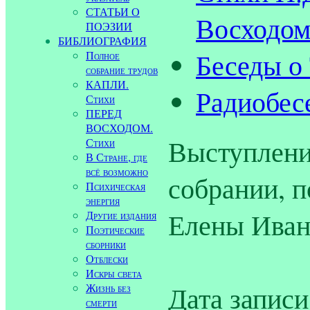
СТАТЬИ О
Восходом
ПОЭЗИИ
БИБЛИОГРАФИЯ
Беседы о
Полное
собрание трудов
КАПЛИ.
Радиобес
Стихи
ПЕРЕД
ВОСХОДОМ.
Выступлени
Стихи
В Стране, где
всё возможно
собрании, 
Психическая
энергия
Елены Иван
Другие издания
Поэтические
сборники
Отблески
Искры света
Дата записи
Жизнь без
смерти