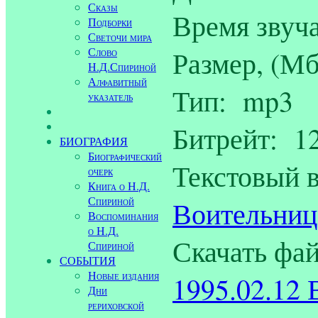
Сказы
Время звуча
Подборки
Светочи мира
Размер, (Мб
Слово
Н.Д.Спириной
Алфавитный
Тип: mp3
указатель
Битрейт: 12
БИОГРАФИЯ
Биографический
Текстовый 
очерк
Книга о Н.Д.
Спириной
Воительниц
Воспоминания
о Н.Д.
Скачать фа
Спириной
СОБЫТИЯ
Новые издания
1995.02.12 
Дни
рериховской