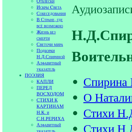
Отблески
Аудиозапис
Искры Cвета
Собеседования
В Стране, где
всё возможно
Н.Д.Спир
Жизнь без
смерти
Светочи мира
Воительн
Подборки
Н.Д.Спириной
Алфавитный
указатель
ПОЭЗИЯ
Спирина 
КАПЛИ
ПЕРЕД
О Натали
ВОСХОДОМ
СТИХИ К
КАРТИНАМ
Стихи Н.
Н.К. и
С.Н.РЕРИХА
Стихи Н.
Алфавитный
указатель