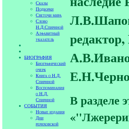
наследие 
Сказы
Подборки
Л.В.Шапо
Светочи мира
Слово
Н.Д.Спириной
редактор
Алфавитный
указатель
А.В.Ивано
БИОГРАФИЯ
Биографический
очерк
Е.Н.Черно
Книга о Н.Д.
Спириной
Воспоминания
о Н.Д.
В разделе 
Спириной
СОБЫТИЯ
Новые издания
«''Лжерери
Дни
рериховской