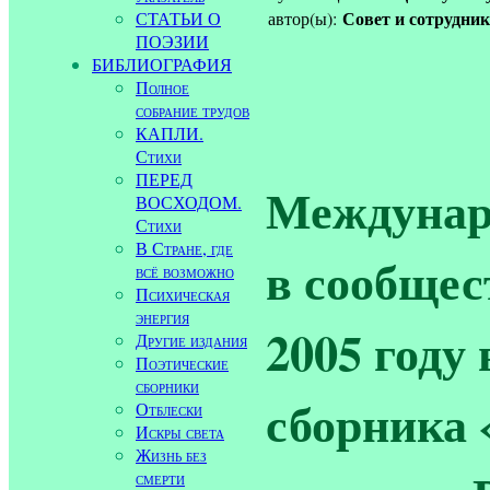
Совет и сотрудни
СТАТЬИ О
автор(ы):
ПОЭЗИИ
БИБЛИОГРАФИЯ
Полное
собрание трудов
КАПЛИ.
Стихи
ПЕРЕД
Междунар
ВОСХОДОМ.
Стихи
В Стране, где
в сообщес
всё возможно
Психическая
энергия
2005 году
Другие издания
Поэтические
сборники
сборника
Отблески
Искры света
Жизнь без
смерти