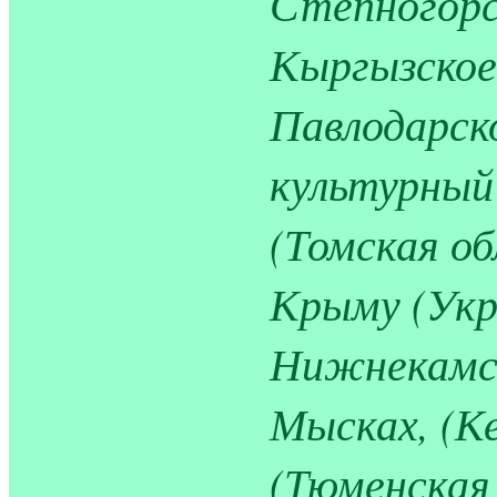
Степногорс
Кыргызское
Павлодарск
культурный
(Томская об
Крыму (Укра
Нижнекамск
Мысках, (Ке
(Тюменская 