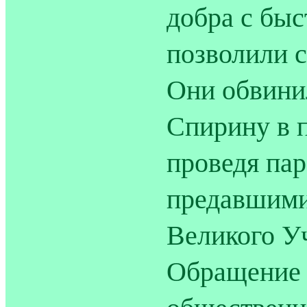
добра с бы
позволили 
Они обвини
Спирину в п
проведя па
предавшим
Великого У
Обращение 
общественн