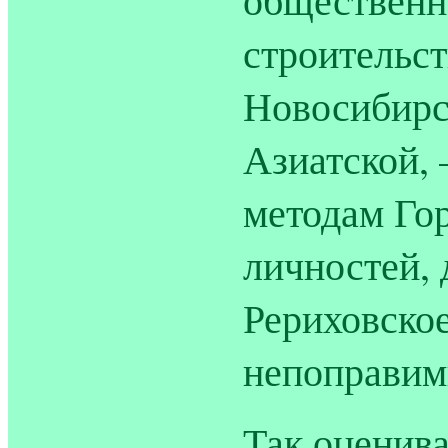
строительст
Новосибирс
Азиатской,
методам Го
личностей,
Рериховско
непоправим
Так оценив