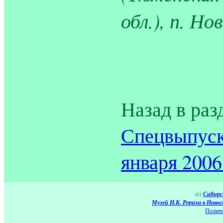
обл.), п. Но
Назад в раз
Спецвыпуск
января 2006 
(c)
Сибирс
Музей Н.К. Рериха в Новос
Полити