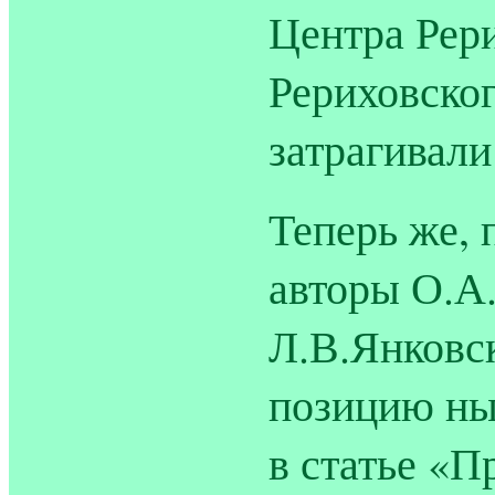
Центра Рери
Рериховско
затрагивали
Теперь же, 
авторы О.А
Л.В.Янковс
позицию ны
в статье «П