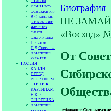
Отблески
Биография
Искры Cвета
Собеседования
В Стране, где
НЕ ЗАМАЙ!
всё возможно
Жизнь без
«Восход» № 
смерти
Светочи мира
Подборки
Н.Д.Спириной
От Совет
Алфавитный
указатель
ПОЭЗИЯ
Сибирско
КАПЛИ
ПЕРЕД
ВОСХОДОМ
СТИХИ К
Обществ
КАРТИНАМ
Н.К. и
С.Н.РЕРИХА
Алфавитный
Спецвыпуск жур
публикация:
указатель