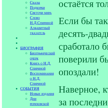
остаётся то
Сказы
Подборки
Светочи мира
Если бы так
Слово
Н.Д.Спириной
Алфавитный
десять-двад
указатель
сработало б
БИОГРАФИЯ
Биографический
поверили бы
очерк
Книга о Н.Д.
опоздали!
Спириной
Воспоминания
о Н.Д.
Спириной
Наверное, к
СОБЫТИЯ
Новые издания
за последни
Дни
рериховской