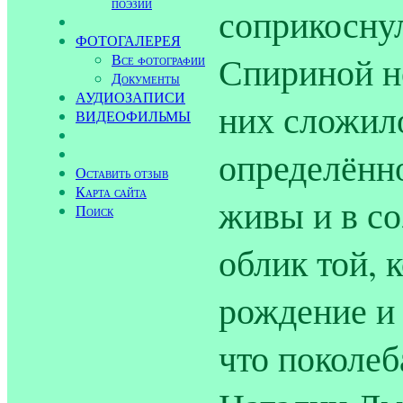
поэзии
соприкосну
ФОТОГАЛЕРЕЯ
Спириной не
Все фотографии
Документы
АУДИОЗАПИСИ
них сложил
ВИДЕОФИЛЬМЫ
определённо
Оставить отзыв
Карта сайта
живы и в со
Поиск
облик той, 
рождение и
что поколеб