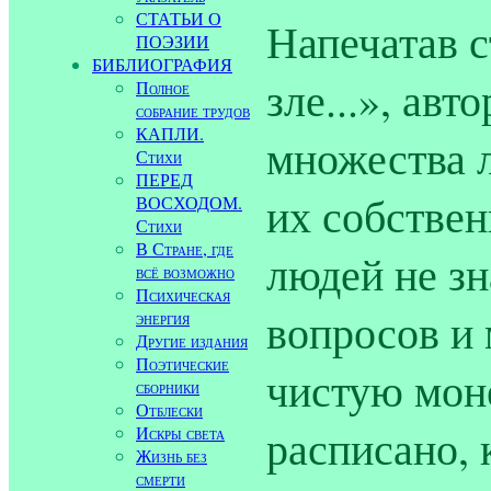
СТАТЬИ О
Напечатав 
ПОЭЗИИ
БИБЛИОГРАФИЯ
зле...», ав
Полное
собрание трудов
КАПЛИ.
множества 
Стихи
ПЕРЕД
их собстве
ВОСХОДОМ.
Стихи
В Стране, где
людей не зн
всё возможно
Психическая
вопросов и 
энергия
Другие издания
Поэтические
чистую моне
сборники
Отблески
расписано,
Искры света
Жизнь без
смерти