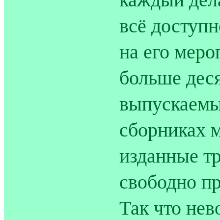
всё доступн
на его меро
больше деся
выпускаемы
сборниках 
изданные т
свободно п
Так что нев