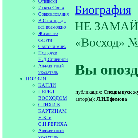
Отблески
Биография
Искры Cвета
Собеседования
В Стране, где
НЕ ЗАМАЙ!
всё возможно
Жизнь без
«Восход» № 
смерти
Светочи мира
Подборки
Н.Д.Спириной
Вы опозд
Алфавитный
указатель
ПОЭЗИЯ
КАПЛИ
ПЕРЕД
Спецвыпуск жур
публикация:
ВОСХОДОМ
Л.И.Ефимова
автор(ы):
СТИХИ К
КАРТИНАМ
Н.К. и
С.Н.РЕРИХА
Алфавитный
указатель