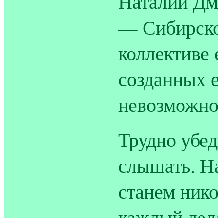
Наталии Дми
— Сибирско
коллективе 
созданных 
невозможно
Трудно убед
слышать. На
станем нико
каждый дела