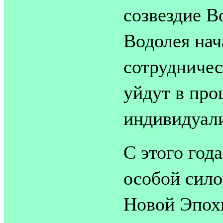
созвездие В
Водолея нач
сотрудничес
уйдут в про
индивидуал
С этого год
особой сило
Новой Эпохи