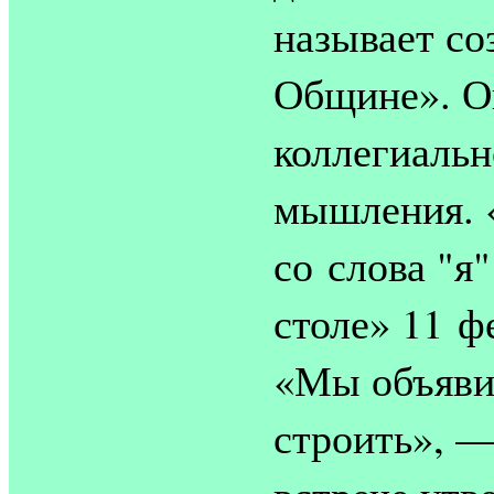
называет со
Общине». Он
коллегиальн
мышления. 
со слова "я
столе» 11 ф
«Мы объяви
строить», —
встрече утв