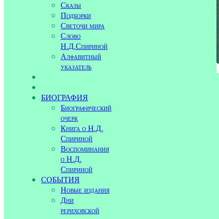
Сказы
Подборки
Светочи мира
Слово
Н.Д.Спириной
Алфавитный
указатель
БИОГРАФИЯ
Биографический
очерк
Книга о Н.Д.
Спириной
Воспоминания
о Н.Д.
Спириной
СОБЫТИЯ
Новые издания
Дни
рериховской