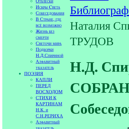
Отблески
Библиограф
Искры Cвета
Собеседования
В Стране, где
Наталия С
всё возможно
Жизнь без
ТРУДОВ
смерти
Светочи мира
Подборки
Н.Д.Спириной
Н.Д. Сп
Алфавитный
указатель
ПОЭЗИЯ
КАПЛИ
СОБРАНИ
ПЕРЕД
ВОСХОДОМ
СТИХИ К
Собеседов
КАРТИНАМ
Н.К. и
С.Н.РЕРИХА
Алфавитный
указатель