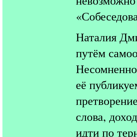
«Собеседов
Наталия Дм
путём самоо
Несомненно
её публикуе
претворени
слова, дохо
идти по тер