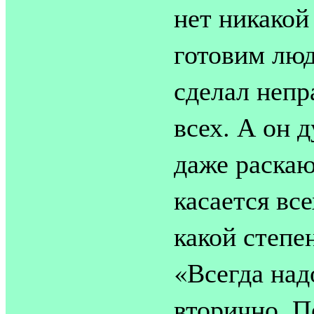
нет никакой
готовим люд
сделал непр
всех. А он д
даже раскаюс
касается все
какой степен
«Всегда над
вторично. П