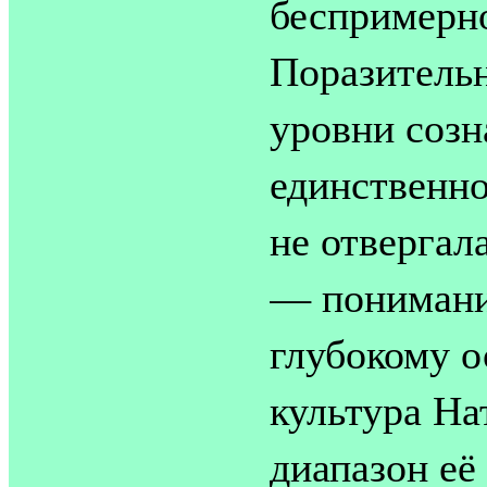
беспримерно
Поразительн
уровни созн
единственно
не отвергал
— понимани
глубокому 
культура На
диапазон её