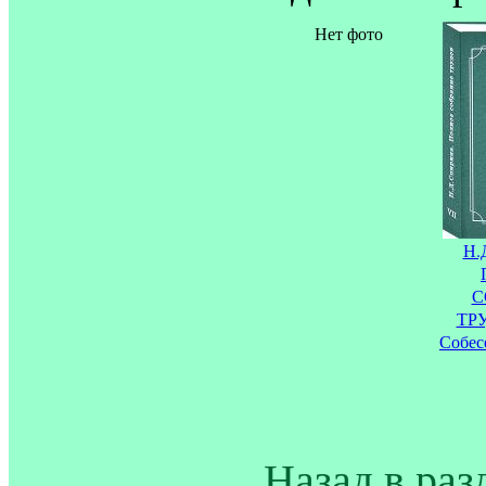
Нет фото
Н.
С
ТРУ
Собес
Назад в раз