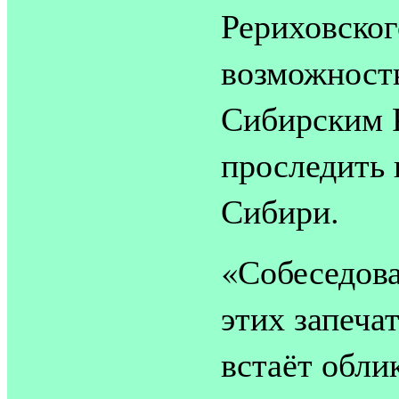
Рериховског
возможность
Сибирским 
проследить 
Сибири.
«Собеседова
этих запеча
встаёт обл