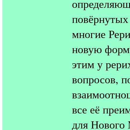
определяющи
повёрнутых 
многие Рери
новую форму
этим у рери
вопросов, п
взаимоотно
все её преи
для Нового