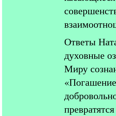
совершенств
взаимоотнош
Ответы Нат
духовные о
Миру сознан
«Погашение
добровольно
превратятся