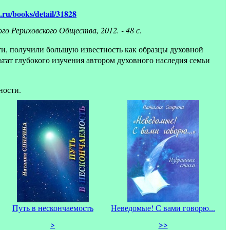
o.ru/books/detail/31828
 Рериховского Общества, 2012. - 48 с.
и, получили большую известность как образцы духовной
тат глубокого изучения автором духовного наследия семьи
ности.
Путь в нескончаемость
Неведомые! С вами говорю...
>
>>