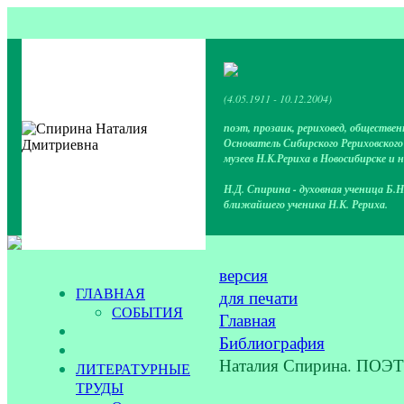
(4.05.1911 - 10.12.2004)
поэт, прозаик, рериховед, обществен
Основатель Сибирского Рериховског
музеев Н.К.Рериха в Новосибирске и 
Н.Д. Спирина - духовная ученица Б.Н
ближайшего ученика Н.К. Рериха.
версия
ГЛАВНАЯ
для печати
СОБЫТИЯ
Главная
Библиография
Наталия Спирина. П
ЛИТЕРАТУРНЫЕ
ТРУДЫ