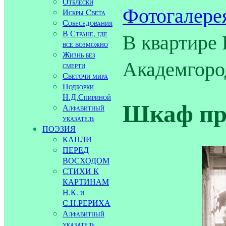
Отблески
Фотогалере
Искры Cвета
Собеседования
В Стране, где
В квартире 
всё возможно
Жизнь без
Академгород
смерти
Светочи мира
Подборки
Н.Д.Спириной
Шкаф пр
Алфавитный
указатель
ПОЭЗИЯ
КАПЛИ
ПЕРЕД
ВОСХОДОМ
СТИХИ К
КАРТИНАМ
Н.К. и
С.Н.РЕРИХА
Алфавитный
указатель