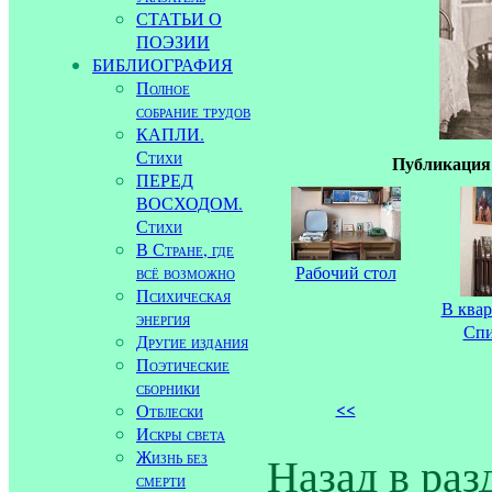
СТАТЬИ О
ПОЭЗИИ
БИБЛИОГРАФИЯ
Полное
собрание трудов
КАПЛИ.
Стихи
Публикация:
ПЕРЕД
ВОСХОДОМ.
Стихи
В Стране, где
всё возможно
Рабочий стол
Психическая
В квар
энергия
Сп
Другие издания
Поэтические
сборники
<<
Отблески
Искры света
Жизнь без
Назад в раз
смерти