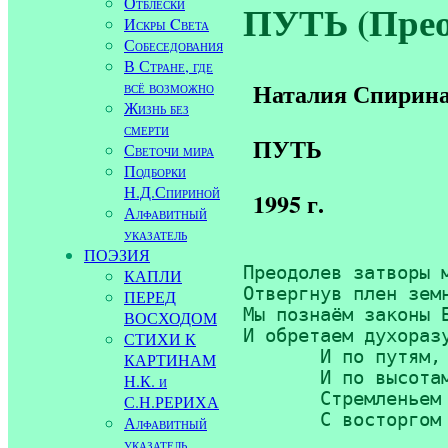
Отблески
ПУТЬ (Прео
Искры Cвета
Собеседования
В Стране, где
всё возможно
Наталия Спирин
Жизнь без
смерти
ПУТЬ
Светочи мира
Подборки
Н.Д.Спириной
1995 г.
Алфавитный
указатель
ПОЭЗИЯ
Преодолев затворы м
КАПЛИ
Отвергнув плен земн
ПЕРЕД
Мы познаём законы Б
ВОСХОДОМ
И обретаем духоразу
СТИХИ К
       И по путям, 
КАРТИНАМ
       И по высотам
Н.К. и
       Стремленьем 
С.Н.РЕРИХА
       С восторгом 
Алфавитный
указатель