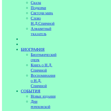
Сказы
Подборки
Светочи мира
Слово
Н.Д.Спириной
Алфавитный
указатель
БИОГРАФИЯ
Биографический
очерк
Книга о Н.Д.
Спириной
Воспоминания
о Н.Д.
Спириной
СОБЫТИЯ
Новые издания
Дни
рериховской