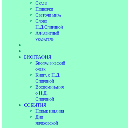
Сказы
Подборки
Светочи мира
Слово
Н.Д.Спириной
Алфавитный
указатель
БИОГРАФИЯ
Биографический
очерк
Книга о Н.Д.
Спириной
Воспоминания
о Н.Д.
Спириной
СОБЫТИЯ
Новые издания
Дни
рериховской