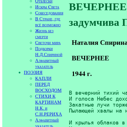
Отблески
ВЕЧЕРНЕЕ (
Искры Cвета
Собеседования
задумчива 
В Стране, где
всё возможно
Жизнь без
смерти
Наталия Спирин
Светочи мира
Подборки
Н.Д.Спириной
ВЕЧЕРНЕЕ
Алфавитный
указатель
1944 г.
ПОЭЗИЯ
КАПЛИ
ПЕРЕД
ВОСХОДОМ
В вечерний тихий ча
СТИХИ К
И голоса Небес дохо
КАРТИНАМ
Закатные лучи торже
Н.К. и
Пылающей хвалы на н
С.Н.РЕРИХА
Алфавитный
И крылья облаков в 
указатель