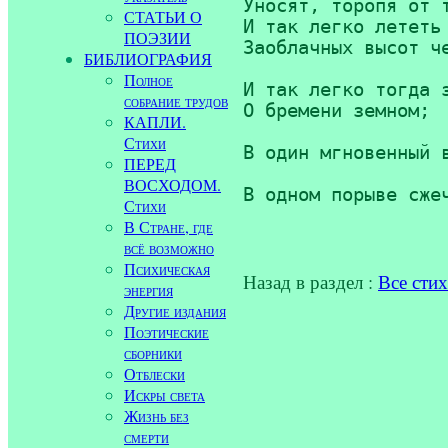
Уносят, торопя от т
СТАТЬИ О
И так легко лететь 
ПОЭЗИИ
Заоблачных высот че
БИБЛИОГРАФИЯ
Полное
И так легко тогда з
собрание трудов
О бремени земном; 

КАПЛИ.
                  
Стихи
В один мгновенный в
ПЕРЕД
                  
ВОСХОДОМ.
В одном порыве сжеч
Стихи
В Стране, где
всё возможно
Психическая
Назад в раздел :
Все сти
энергия
Другие издания
Поэтические
сборники
Отблески
Искры света
Жизнь без
смерти