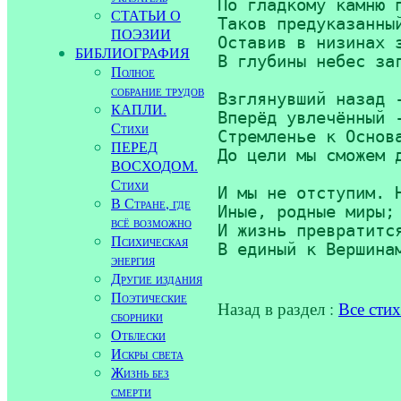
По гладкому камню п
СТАТЬИ О
Таков предуказанный
ПОЭЗИИ
Оставив в низинах з
БИБЛИОГРАФИЯ
В глубины небес заг
Полное
собрание трудов
Взглянувший назад -
КАПЛИ.
Вперёд увлечённый -
Стихи
Стремленье к Основа
ПЕРЕД
До цели мы сможем д
ВОСХОДОМ.
Стихи
И мы не отступим. Н
В Стране, где
Иные, родные миры;

всё возможно
И жизнь превратится
Психическая
энергия
Другие издания
Поэтические
Назад в раздел :
Все сти
сборники
Отблески
Искры света
Жизнь без
смерти