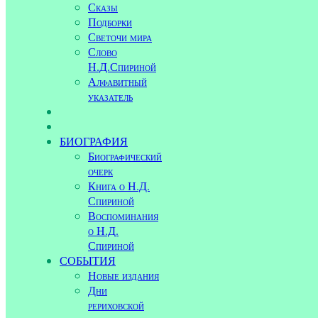
Сказы
Подборки
Светочи мира
Слово
Н.Д.Спириной
Алфавитный
указатель
БИОГРАФИЯ
Биографический
очерк
Книга о Н.Д.
Спириной
Воспоминания
о Н.Д.
Спириной
СОБЫТИЯ
Новые издания
Дни
рериховской