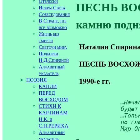
Отблески
ПЕСНЬ ВОС
Искры Cвета
Собеседования
камню подн
В Стране, где
всё возможно
Жизнь без
смерти
Наталия Спирин
Светочи мира
Подборки
Н.Д.Спириной
ПЕСНЬ ВОСХО
Алфавитный
указатель
1990-е гг.
ПОЭЗИЯ
КАПЛИ
ПЕРЕД
ВОСХОДОМ
…Нача
СТИХИ К
             будет 
КАРТИНАМ
             …Тольк
Н.К. и
             по гл
С.Н.РЕРИХА
             Мир О
Алфавитный
указатель