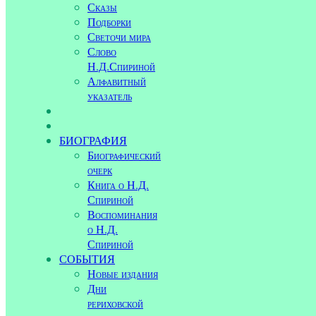
Сказы
Подборки
Светочи мира
Слово
Н.Д.Спириной
Алфавитный
указатель
БИОГРАФИЯ
Биографический
очерк
Книга о Н.Д.
Спириной
Воспоминания
о Н.Д.
Спириной
СОБЫТИЯ
Новые издания
Дни
рериховской