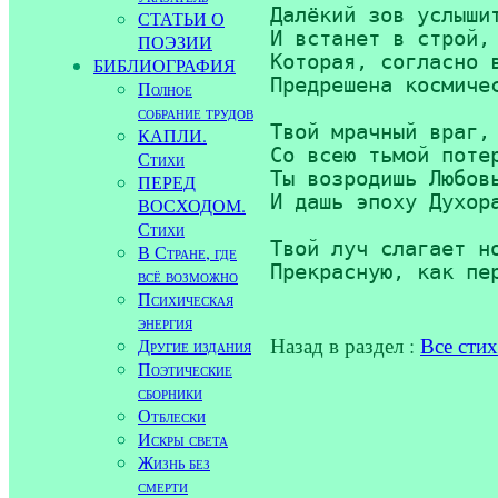
Далёкий зов услышит
СТАТЬИ О
И встанет в строй, 
ПОЭЗИИ
Которая, согласно в
БИБЛИОГРАФИЯ
Предрешена космичес
Полное
собрание трудов
Твой мрачный враг, 
КАПЛИ.
Со всею тьмой потер
Стихи
Ты возродишь Любовь
ПЕРЕД
И дашь эпоху Духора
ВОСХОДОМ.
Стихи
Твой луч слагает но
В Стране, где
всё возможно
Психическая
энергия
Назад в раздел :
Все сти
Другие издания
Поэтические
сборники
Отблески
Искры света
Жизнь без
смерти