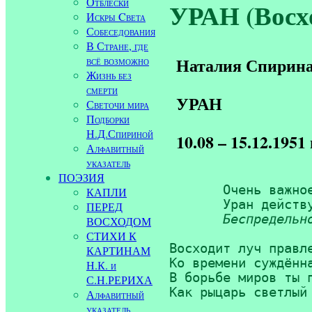
Отблески
УРАН (Восх
Искры Cвета
Собеседования
В Стране, где
всё возможно
Наталия Спирин
Жизнь без
смерти
УРАН
Светочи мира
Подборки
Н.Д.Спириной
10.08 – 15.12.1951 
Алфавитный
указатель
ПОЭЗИЯ
       Очень важное
КАПЛИ
       Уран действу
ПЕРЕД
Беспредельн
ВОСХОДОМ
СТИХИ К
Восходит луч правле
КАРТИНАМ
Ко времени суждённа
Н.К. и
В борьбе миров ты п
С.Н.РЕРИХА
Как рыцарь светлый 
Алфавитный
указатель