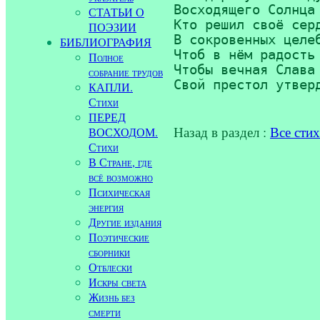
Восходящего Солнца 
СТАТЬИ О
Кто решил своё серд
ПОЭЗИИ
В сокровенных целеб
БИБЛИОГРАФИЯ
Чтоб в нём радость 
Полное
Чтобы вечная Слава 
собрание трудов
КАПЛИ.
Стихи
ПЕРЕД
Назад в раздел :
Все сти
ВОСХОДОМ.
Стихи
В Стране, где
всё возможно
Психическая
энергия
Другие издания
Поэтические
сборники
Отблески
Искры света
Жизнь без
смерти