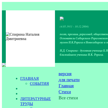
(4.05.1911 - 10.12.2004)
поэт, прозаик, рериховед, обществен
Основатель Сибирского Рериховског
музеев Н.К.Рериха в Новосибирске и 
Н.Д. Спирина - духовная ученица Б.Н
ближайшего ученика Н.К. Рериха.
версия
ГЛАВНАЯ
для печати
СОБЫТИЯ
Главная
Стихи
Все стихи
ЛИТЕРАТУРНЫЕ
ТРУДЫ