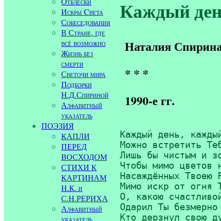
Отблески
Каждый день
Искры Cвета
Собеседования
В Стране, где
всё возможно
Наталия Спирин
Жизнь без
смерти
* * *
Светочи мира
Подборки
Н.Д.Спириной
1990-е гг.
Алфавитный
указатель
ПОЭЗИЯ
Каждый день, каждый
КАПЛИ
Можно встретить Теб
ПЕРЕД
Лишь бы чистым и зо
ВОСХОДОМ
Чтобы мимо цветов н
СТИХИ К
Насаждённых Твоею Р
КАРТИНАМ
Мимо искр от огня Т
Н.К. и
О, какою счастливой
С.Н.РЕРИХА
Одарил Ты безмерно 
Алфавитный
Кто дерзнул свою ду
указатель