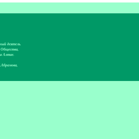
ный деятель.
о Общества,
на Алтае.
.Абрамова,