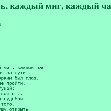
, каждый миг, каждый час
а
 миг, каждый час

я на пути...

рким был глаз,

е пройти,

укой;

воего...

 судьбой

того,

шу открыть
