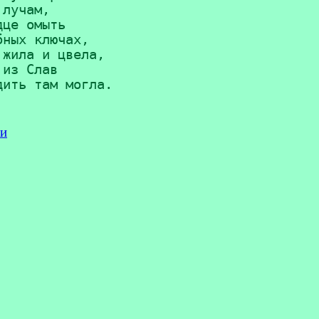
лучам,

це омыть

ных ключах,

жила и цвела,

из Слав

хи