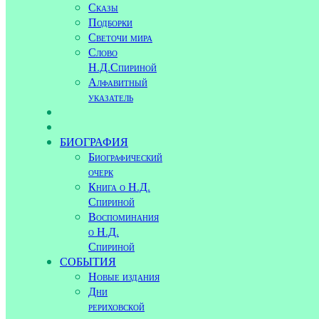
Сказы
Подборки
Светочи мира
Слово
Н.Д.Спириной
Алфавитный
указатель
БИОГРАФИЯ
Биографический
очерк
Книга о Н.Д.
Спириной
Воспоминания
о Н.Д.
Спириной
СОБЫТИЯ
Новые издания
Дни
рериховской