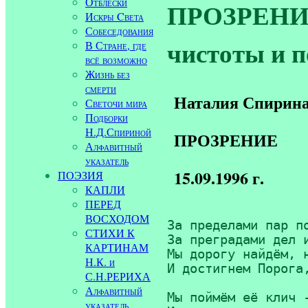
Отблески
ПРОЗРЕНИЕ 
Искры Cвета
Собеседования
чистоты и 
В Стране, где
всё возможно
Жизнь без
смерти
Наталия Спирин
Светочи мира
Подборки
Н.Д.Спириной
ПРОЗРЕНИЕ
Алфавитный
указатель
15.09.1996 г.
ПОЭЗИЯ
КАПЛИ
ПЕРЕД
ВОСХОДОМ
За пределами пар по
СТИХИ К
За преградами дел и
КАРТИНАМ
Мы дорогу найдём, н
Н.К. и
И достигнем Порога,
С.Н.РЕРИХА
Алфавитный
Мы поймём её клич -
указатель