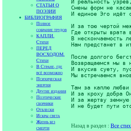
И реальность узрев,
СТАТЬИ О
Смены форм не касаю
ПОЭЗИИ
И единое Эго идёт с
БИБЛИОГРАФИЯ
Полное
И за тою чертой меж
собрание трудов
Где открыты врата в
КАПЛИ.
В нескончаемость ле
Стихи
Нам предстанет в ит
ПЕРЕД
ВОСХОДОМ.
После долгого бегст
Стихи
Возвращаемся мы в н
В Стране, где
И вкусив суету, пус
всё возможно
Мы встречаемся внов
Психическая
энергия
Там за каплю любви 
Другие издания
И за кроху добра Он
Поэтические
И за жертву земную 
сборники
Отблески
Искры света
Жизнь без
Назад в раздел :
Все сти
смерти