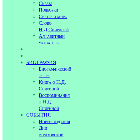
Сказы
Подборки
Светочи мира
Слово
Н.Д.Спириной
Алфавитный
указатель
БИОГРАФИЯ
Биографический
очерк
Книга о Н.Д.
Спириной
Воспоминания
о Н.Д.
Спириной
СОБЫТИЯ
Новые издания
Дни
рериховской