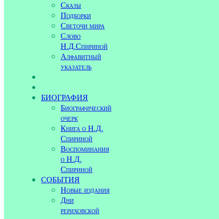
Сказы
Подборки
Светочи мира
Слово
Н.Д.Спириной
Алфавитный
указатель
БИОГРАФИЯ
Биографический
очерк
Книга о Н.Д.
Спириной
Воспоминания
о Н.Д.
Спириной
СОБЫТИЯ
Новые издания
Дни
рериховской