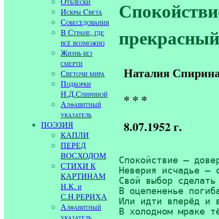
Отблески
Спокойстви
Искры Cвета
Собеседования
прекрасный.
В Стране, где
всё возможно
Жизнь без
смерти
Наталия Спирин
Светочи мира
Подборки
Н.Д.Спириной
* * *
Алфавитный
указатель
8.07.1952 г.
ПОЭЗИЯ
КАПЛИ
ПЕРЕД
ВОСХОДОМ
Спокойствие — довер
СТИХИ К
Неверия исчадье — с
КАРТИНАМ
Свой выбор сделать 
Н.К. и
В оцепененье погиба
С.Н.РЕРИХА
Или идти вперёд и в
Алфавитный
В холодном мраке т
указатель