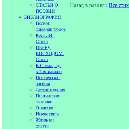
Назад в раздел :
Все сти
СТАТЬИ О
ПОЭЗИИ
БИБЛИОГРАФИЯ
Полное
собрание трудов
КАПЛИ.
Стихи
ПЕРЕД
ВОСХОДОМ.
Стихи
В Стране, где
всё возможно
Психическая
энергия
Другие издания
Поэтические
сборники
Отблески
Искры света
Жизнь без
смерти