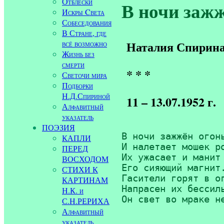
Отблески
В ночи зажж
Искры Cвета
Собеседования
В Стране, где
всё возможно
Наталия Спирин
Жизнь без
смерти
* * *
Светочи мира
Подборки
Н.Д.Спириной
11 – 13.07.1952 г.
Алфавитный
указатель
ПОЭЗИЯ
В ночи зажжён огонь
КАПЛИ
И налетает мошек ро
ПЕРЕД
Их ужасает и манит

ВОСХОДОМ
Его сияющий магнит.
СТИХИ К
Гасители горят в ог
КАРТИНАМ
Напрасен их бессиль
Н.К. и
Он свет во мраке н
С.Н.РЕРИХА
Алфавитный
указатель