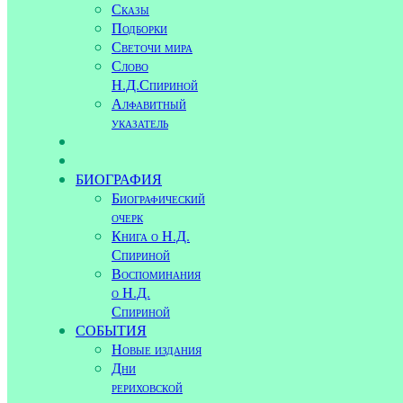
Сказы
Подборки
Светочи мира
Слово
Н.Д.Спириной
Алфавитный
указатель
БИОГРАФИЯ
Биографический
очерк
Книга о Н.Д.
Спириной
Воспоминания
о Н.Д.
Спириной
СОБЫТИЯ
Новые издания
Дни
рериховской