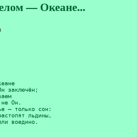
лом — Океане...
а
еане 

н заключён; 

аем 

не Он. 

е — только сон: 

астопят льдины, 

пли воедино.