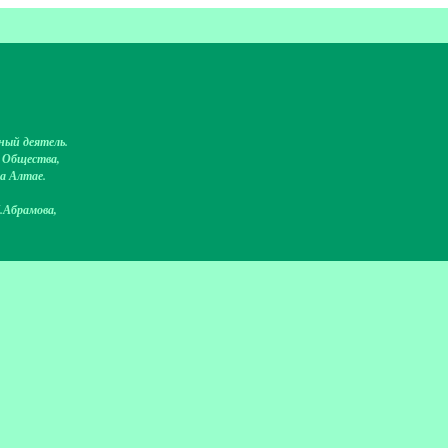
ный деятель.
о Общества,
на Алтае.
.Абрамова,