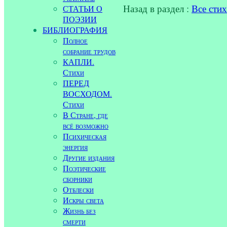
Назад в раздел :
Все сти
СТАТЬИ О
ПОЭЗИИ
БИБЛИОГРАФИЯ
Полное
собрание трудов
КАПЛИ.
Стихи
ПЕРЕД
ВОСХОДОМ.
Стихи
В Стране, где
всё возможно
Психическая
энергия
Другие издания
Поэтические
сборники
Отблески
Искры света
Жизнь без
смерти