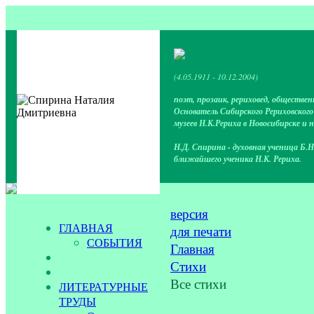
(4.05.1911 - 10.12.2004)
поэт, прозаик, рериховед, обществен
Основатель Сибирского Рериховског
музеев Н.К.Рериха в Новосибирске и 
Н.Д. Спирина - духовная ученица Б.Н
ближайшего ученика Н.К. Рериха.
версия
ГЛАВНАЯ
для печати
СОБЫТИЯ
Главная
Стихи
Все стихи
ЛИТЕРАТУРНЫЕ
ТРУДЫ