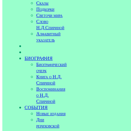
Сказы
Подборки
Светочи мира
Слово
Н.Д.Спириной
Алфавитный
указатель
БИОГРАФИЯ
Биографический
очерк
Книга о Н.Д.
Спириной
Воспоминания
о Н.Д.
Спириной
СОБЫТИЯ
Новые издания
Дни
рериховской