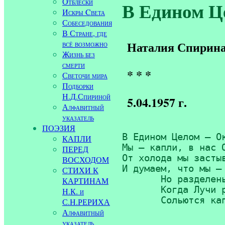
Отблески
В Едином Це
Искры Cвета
Собеседования
В Стране, где
всё возможно
Наталия Спирин
Жизнь без
смерти
* * *
Светочи мира
Подборки
Н.Д.Спириной
5.04.1957 г.
Алфавитный
указатель
ПОЭЗИЯ
В Едином Целом — Ок
КАПЛИ
Мы — капли, в нас О
ПЕРЕД
От холода мы застыв
ВОСХОДОМ
И думаем, что мы — 
СТИХИ К
       Но разделень
КАРТИНАМ
       Когда Лучи р
Н.К. и
       Сольются ка
С.Н.РЕРИХА
Алфавитный
указатель