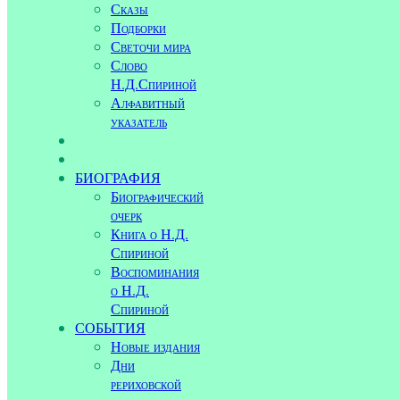
Сказы
Подборки
Светочи мира
Слово
Н.Д.Спириной
Алфавитный
указатель
БИОГРАФИЯ
Биографический
очерк
Книга о Н.Д.
Спириной
Воспоминания
о Н.Д.
Спириной
СОБЫТИЯ
Новые издания
Дни
рериховской