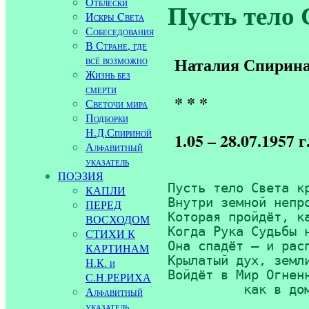
Отблески
Пусть тело С
Искры Cвета
Собеседования
В Стране, где
всё возможно
Наталия Спирин
Жизнь без
смерти
* * *
Светочи мира
Подборки
Н.Д.Спириной
1.05 – 28.07.1957 г
Алфавитный
указатель
ПОЭЗИЯ
Пусть тело Света кр
КАПЛИ
Внутри земной непро
ПЕРЕД
Которая пройдёт, ка
ВОСХОДОМ
Когда Рука Судьбы н
СТИХИ К
Она спадёт — и расп
КАРТИНАМ
Крылатый дух, земли
Н.К. и
Войдёт в Мир Огненн
С.Н.РЕРИХА
          как в до
Алфавитный
указатель