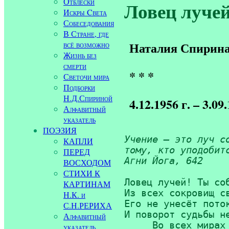
Отблески
Ловец лучей
Искры Cвета
Собеседования
В Стране, где
всё возможно
Наталия Спирин
Жизнь без
смерти
* * *
Светочи мира
Подборки
Н.Д.Спириной
4.12.1956 г. – 3.09.
Алфавитный
указатель
ПОЭЗИЯ
Учение — это луч со
КАПЛИ
тому, кто уподобитс
ПЕРЕД
Агни Йога, 642
ВОСХОДОМ
СТИХИ К
Ловец лучей! Ты соб
КАРТИНАМ
Из всех сокровищ св
Н.К. и
Его не унесёт поток
С.Н.РЕРИХА
И поворот судьбы не
Алфавитный
     Во всех мирах 
указатель