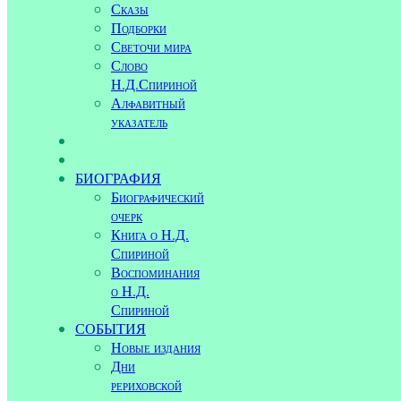
Сказы
Подборки
Светочи мира
Слово
Н.Д.Спириной
Алфавитный
указатель
БИОГРАФИЯ
Биографический
очерк
Книга о Н.Д.
Спириной
Воспоминания
о Н.Д.
Спириной
СОБЫТИЯ
Новые издания
Дни
рериховской