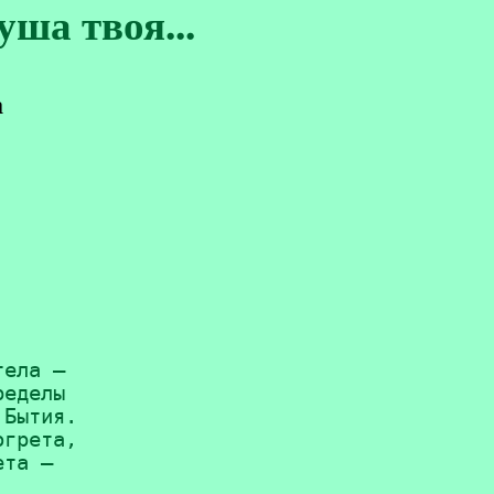
ша твоя...
а


ела — 

еделы 

Бытия. 

грета, 

та — 

.