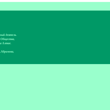
ный деятель.
о Общества,
на Алтае.
.Абрамова,