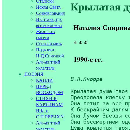
Отблески
Крылатая ду
Искры Cвета
Собеседования
В Стране, где
всё возможно
Наталия Спирин
Жизнь без
смерти
* * *
Светочи мира
Подборки
Н.Д.Спириной
1990-е гг.
Алфавитный
указатель
ПОЭЗИЯ
В.Л.Кнорре
КАПЛИ
ПЕРЕД
Крылатая душа твоя 
ВОСХОДОМ
Преодолела клетку т
СТИХИ К
Она летит за все пр
КАРТИНАМ
К бескрайним далям 
Н.К. и
Она Лучом Звезды со
С.Н.РЕРИХА
Она бессмертием оде
Алфавитный
Душа крылатая твоя
указатель