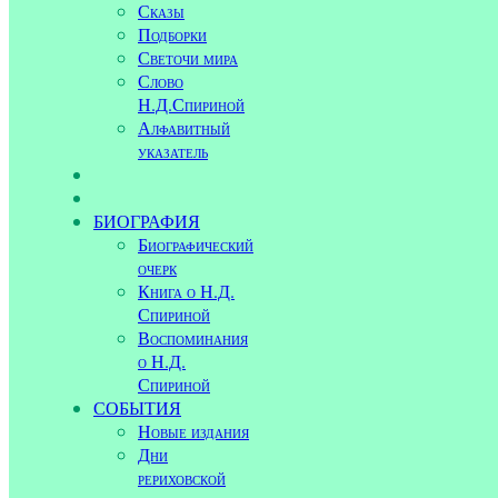
Сказы
Подборки
Светочи мира
Слово
Н.Д.Спириной
Алфавитный
указатель
БИОГРАФИЯ
Биографический
очерк
Книга о Н.Д.
Спириной
Воспоминания
о Н.Д.
Спириной
СОБЫТИЯ
Новые издания
Дни
рериховской