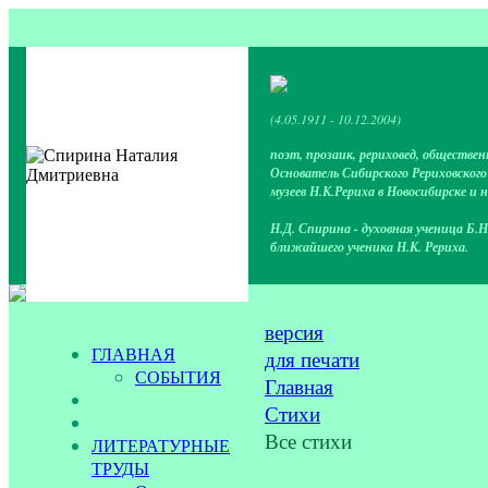
(4.05.1911 - 10.12.2004)
поэт, прозаик, рериховед, обществен
Основатель Сибирского Рериховског
музеев Н.К.Рериха в Новосибирске и 
Н.Д. Спирина - духовная ученица Б.Н
ближайшего ученика Н.К. Рериха.
версия
ГЛАВНАЯ
для печати
СОБЫТИЯ
Главная
Стихи
Все стихи
ЛИТЕРАТУРНЫЕ
ТРУДЫ