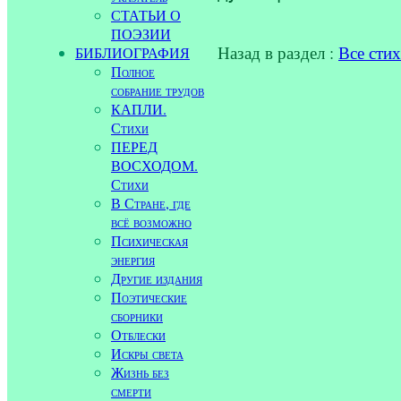
СТАТЬИ О
ПОЭЗИИ
Назад в раздел :
Все сти
БИБЛИОГРАФИЯ
Полное
собрание трудов
КАПЛИ.
Стихи
ПЕРЕД
ВОСХОДОМ.
Стихи
В Стране, где
всё возможно
Психическая
энергия
Другие издания
Поэтические
сборники
Отблески
Искры света
Жизнь без
смерти