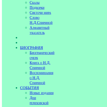
Сказы
Подборки
Светочи мира
Слово
Н.Д.Спириной
Алфавитный
указатель
БИОГРАФИЯ
Биографический
очерк
Книга о Н.Д.
Спириной
Воспоминания
о Н.Д.
Спириной
СОБЫТИЯ
Новые издания
Дни
рериховской