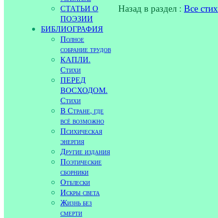
Назад в раздел :
Все сти
СТАТЬИ О
ПОЭЗИИ
БИБЛИОГРАФИЯ
Полное
собрание трудов
КАПЛИ.
Стихи
ПЕРЕД
ВОСХОДОМ.
Стихи
В Стране, где
всё возможно
Психическая
энергия
Другие издания
Поэтические
сборники
Отблески
Искры света
Жизнь без
смерти