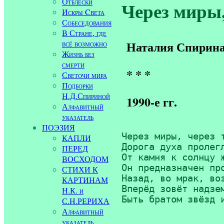
Отблески
Через миры, 
Искры Cвета
Собеседования
В Стране, где
всё возможно
Наталия Спирин
Жизнь без
смерти
* * *
Светочи мира
Подборки
Н.Д.Спириной
1990-е гг.
Алфавитный
указатель
ПОЭЗИЯ
Через миры, через т
КАПЛИ
Дорога духа пролегл
ПЕРЕД
От камня к солнцу ж
ВОСХОДОМ
Он предназначен про
СТИХИ К
Назад, во мрак, воз
КАРТИНАМ
Вперёд зовёт надзем
Н.К. и
Быть братом звёзд 
С.Н.РЕРИХА
Алфавитный
указатель