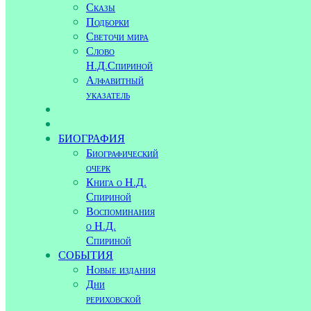
Сказы
Подборки
Светочи мира
Слово
Н.Д.Спириной
Алфавитный
указатель
БИОГРАФИЯ
Биографический
очерк
Книга о Н.Д.
Спириной
Воспоминания
о Н.Д.
Спириной
СОБЫТИЯ
Новые издания
Дни
рериховской