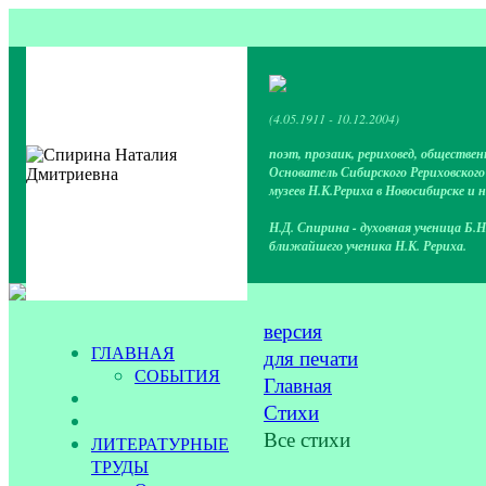
(4.05.1911 - 10.12.2004)
поэт, прозаик, рериховед, обществен
Основатель Сибирского Рериховског
музеев Н.К.Рериха в Новосибирске и 
Н.Д. Спирина - духовная ученица Б.Н
ближайшего ученика Н.К. Рериха.
версия
ГЛАВНАЯ
для печати
СОБЫТИЯ
Главная
Стихи
Все стихи
ЛИТЕРАТУРНЫЕ
ТРУДЫ