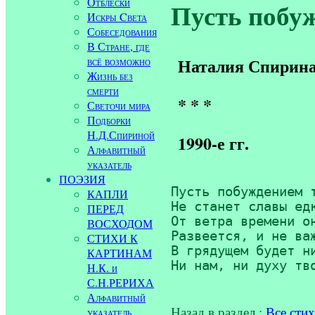
Отблески
Пусть побуж
Искры Cвета
Собеседования
В Стране, где
всё возможно
Наталия Спирин
Жизнь без
смерти
* * *
Светочи мира
Подборки
Н.Д.Спириной
1990-е гг.
Алфавитный
указатель
ПОЭЗИЯ
Пусть побуждением т
КАПЛИ
Не станет славы едк
ПЕРЕД
От ветра времени он
ВОСХОДОМ
Развеется, и не важ
СТИХИ К
В грядущем будет ни
КАРТИНАМ
Ни нам, ни духу тв
Н.К. и
С.Н.РЕРИХА
Алфавитный
Назад в раздел :
Все сти
указатель