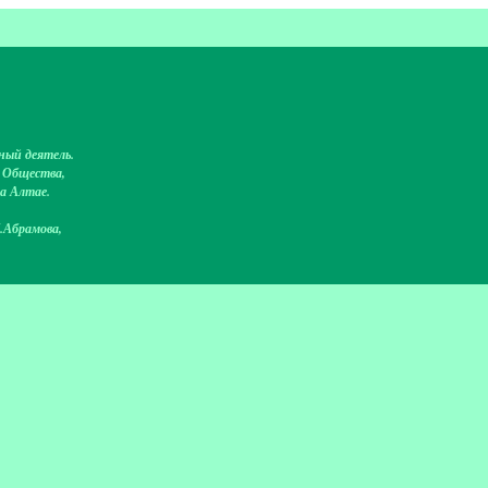
ный деятель.
о Общества,
на Алтае.
.Абрамова,