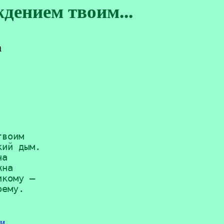
дением твоим...
а
воим 

ий дым. 

а 

на 

кому — 

оему.
хи