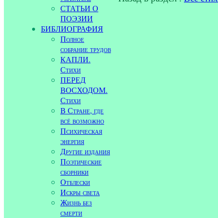
СТАТЬИ О
ПОЭЗИИ
БИБЛИОГРАФИЯ
Полное
собрание трудов
КАПЛИ.
Стихи
ПЕРЕД
ВОСХОДОМ.
Стихи
В Стране, где
всё возможно
Психическая
энергия
Другие издания
Поэтические
сборники
Отблески
Искры света
Жизнь без
смерти