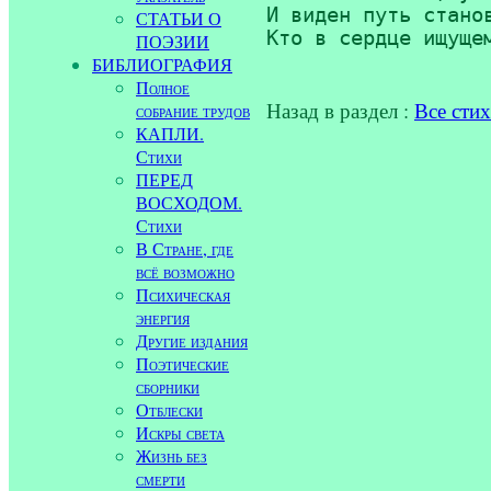
И виден путь станов
СТАТЬИ О
Кто в сердце ищуще
ПОЭЗИИ
БИБЛИОГРАФИЯ
Полное
Назад в раздел :
Все сти
собрание трудов
КАПЛИ.
Стихи
ПЕРЕД
ВОСХОДОМ.
Стихи
В Стране, где
всё возможно
Психическая
энергия
Другие издания
Поэтические
сборники
Отблески
Искры света
Жизнь без
смерти