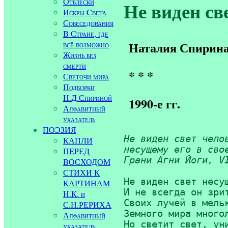
Отблески
Не виден све
Искры Cвета
Собеседования
В Стране, где
всё возможно
Наталия Спирин
Жизнь без
смерти
* * *
Светочи мира
Подборки
Н.Д.Спириной
1990-е гг.
Алфавитный
указатель
ПОЭЗИЯ
Не виден свет челов
КАПЛИ
несущему его в свое
ПЕРЕД
Грани Агни Йоги, V
ВОСХОДОМ
СТИХИ К
Не виден свет несущ
КАРТИНАМ
И не всегда он зрит
Н.К. и
Своих лучей в мельк
С.Н.РЕРИХА
Земного мира многол
Алфавитный
Но светит свет, уни
указатель