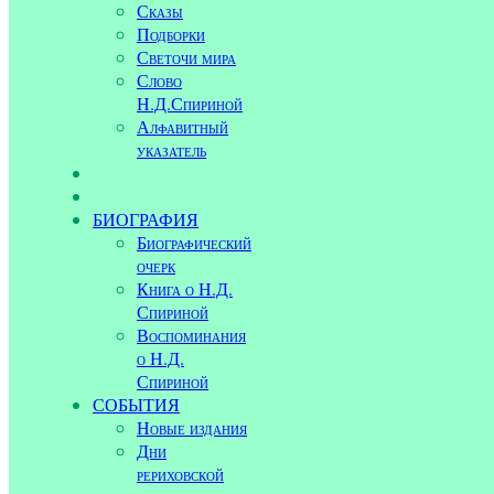
Сказы
Подборки
Светочи мира
Слово
Н.Д.Спириной
Алфавитный
указатель
БИОГРАФИЯ
Биографический
очерк
Книга о Н.Д.
Спириной
Воспоминания
о Н.Д.
Спириной
СОБЫТИЯ
Новые издания
Дни
рериховской