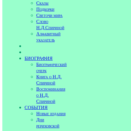
Сказы
Подборки
Светочи мира
Слово
Н.Д.Спириной
Алфавитный
указатель
БИОГРАФИЯ
Биографический
очерк
Книга о Н.Д.
Спириной
Воспоминания
о Н.Д.
Спириной
СОБЫТИЯ
Новые издания
Дни
рериховской