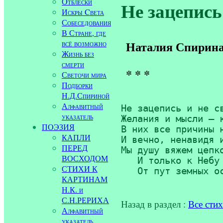
Отблески
Не зацепись 
Искры Cвета
Собеседования
В Стране, где
всё возможно
Наталия Спирин
Жизнь без
смерти
* * *
Светочи мира
Подборки
Н.Д.Спириной
Алфавитный
Не зацепись и не св
указатель
Желания и мысли — к
ПОЭЗИЯ
В них все причины н
КАПЛИ
И вечно, ненавидя и
ПЕРЕД
Мы душу вяжем цепко
ВОСХОДОМ
   И только к Небу 
СТИХИ К
   От пут земных о
КАРТИНАМ
Н.К. и
С.Н.РЕРИХА
Назад в раздел :
Все сти
Алфавитный
указатель