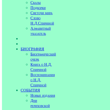
Сказы
Подборки
Светочи мира
Слово
Н.Д.Спириной
Алфавитный
указатель
БИОГРАФИЯ
Биографический
очерк
Книга о Н.Д.
Спириной
Воспоминания
о Н.Д.
Спириной
СОБЫТИЯ
Новые издания
Дни
рериховской