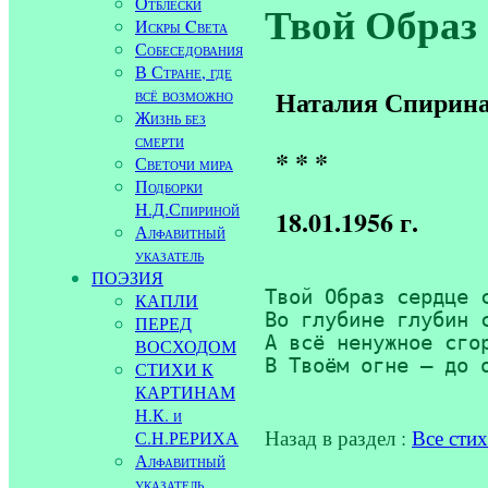
Отблески
Твой Образ 
Искры Cвета
Собеседования
В Стране, где
всё возможно
Наталия Спирин
Жизнь без
смерти
* * *
Светочи мира
Подборки
Н.Д.Спириной
18.01.1956 г.
Алфавитный
указатель
ПОЭЗИЯ
Твой Образ сердце с
КАПЛИ
Во глубине глубин с
ПЕРЕД
А всё ненужное сгор
ВОСХОДОМ
В Твоём огне — до 
СТИХИ К
КАРТИНАМ
Н.К. и
Назад в раздел :
Все сти
С.Н.РЕРИХА
Алфавитный
указатель